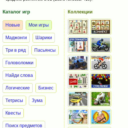
Каталог игр
Коллекции
Новые
Мои игры
Маджонги
Шарики
Три в ряд
Пасьянсы
Головоломки
Найди слова
Логические
Бизнес
Тетрисы
Зума
Квесты
Поиск предметов