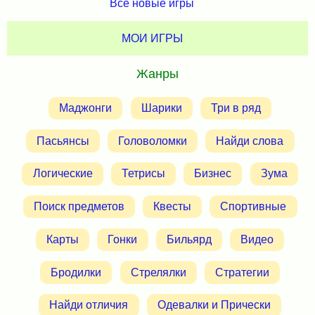
Все новые игры
МОИ ИГРЫ
Жанры
Маджонги
Шарики
Три в ряд
Пасьянсы
Головоломки
Найди слова
Логические
Тетрисы
Бизнес
Зума
Поиск предметов
Квесты
Спортивные
Карты
Гонки
Бильярд
Видео
Бродилки
Стрелялки
Стратегии
Найди отличия
Одевалки и Прически