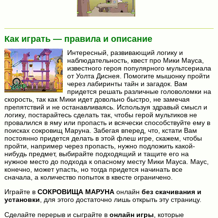
Как играть — правила и описание
Интересный, развивающий логику и
наблюдательность, квест про Мики Мауса,
известного героя популярного мультсериала
от Уолта Диснея. Помогите мышонку пройти
через лабиринты тайн и загадок. Вам
придется решать различные головоломки на
скорость, так как Мики идет довольно быстро, не замечая
препятствий и не останавливаясь. Используя здравый смысл и
логику, постарайтесь сделать так, чтобы герой мультиков не
провалился в яму или пропасть и всячески способствуйте ему в
поисках сокровищ Маруна. Забегая вперед, что, кстати Вам
постоянно придется делать в этой флеш игре, скажем, чтобы
пройти, например через пропасть, нужно подложить какой-
нибудь предмет, выбирайте подходящий и тащите его на
нужное место до подхода к опасному месту Мики Мауса. Маус,
конечно, может упасть, но тогда придется начинать все
сначала, а количество попыток в квесте ограничено.
Играйте в
СОКРОВИЩА МАРУНА
онлайн
без скачивания и
установки
, для этого достаточно лишь открыть эту страницу.
Сделайте перерыв и сыграйте в
онлайн игры
, которые