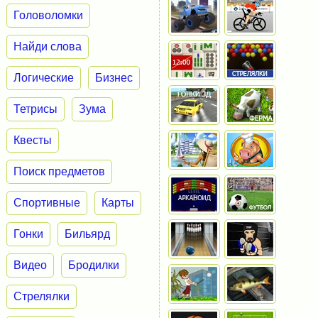
Головоломки
Найди слова
Логические
Бизнес
Тетрисы
Зума
Квесты
Поиск предметов
Спортивные
Карты
Гонки
Бильярд
Видео
Бродилки
Стрелялки