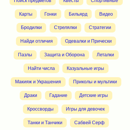
Поиск предметов
Квесты
Спортивные
Карты
Гонки
Бильярд
Видео
Бродилки
Стрелялки
Стратегии
Найди отличия
Одевалки и Прически
Пазлы
Защита и Оборона
Леталки
Найти числа
Казуальные игры
Макияж и Украшения
Приколы и мультики
Драки
Гадание
Детские игры
Кроссворды
Игры для девочек
Танки и Танчики
Сабвей Серф