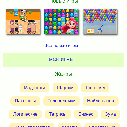
Новые игры
Все новые игры
МОИ ИГРЫ
Жанры
Маджонги
Шарики
Три в ряд
Пасьянсы
Головоломки
Найди слова
Логические
Тетрисы
Бизнес
Зума