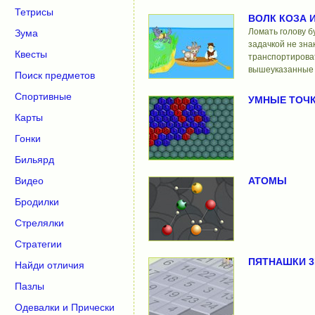
Тетрисы
ВОЛК КОЗА 
Ломать голову бу
Зума
задачкой не зна
Квесты
транспортироват
вышеуказанные 
Поиск предметов
Спортивные
УМНЫЕ ТОЧ
Карты
Гонки
Бильярд
АТОМЫ
Видео
Бродилки
Стрелялки
Стратегии
ПЯТНАШКИ 3
Найди отличия
Пазлы
Одевалки и Прически