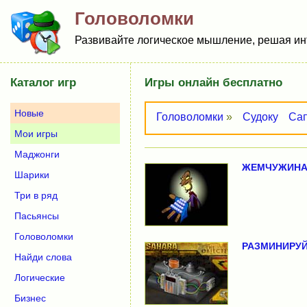
Головоломки
Развивайте логическое мышление, решая инт
Каталог игр
Игры онлайн бесплатно
Новые
Головоломки
»
Судоку
Са
Мои игры
Маджонги
ЖЕМЧУЖИНА 
Шарики
Три в ряд
Пасьянсы
Головоломки
РАЗМИНИРУ
Найди слова
Логические
Бизнес