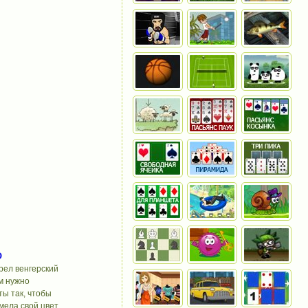
D
рел венгерский
м нужно
ы так, чтобы
мела свой цвет.