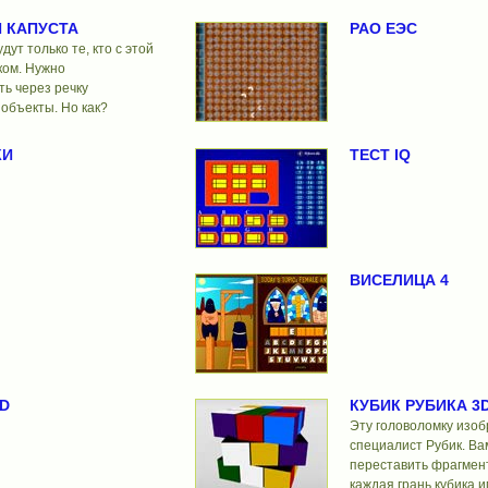
И КАПУСТА
РАО ЕЭС
дут только те, кто с этой
ком. Нужно
ь через речку
объекты. Но как?
КИ
ТЕСТ IQ
ВИСЕЛИЦА 4
D
КУБИК РУБИКА 3
Эту головоломку изоб
специалист Рубик. Ва
переставить фрагмент
каждая грань кубика и