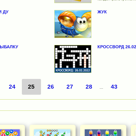
И ДУ
ЖУК
РЫБАЛКУ
КРОССВОРД 26.02
24
25
26
27
28
43
...