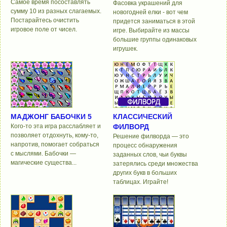
Самое время посоставлять
Фасовка украшений для
сумму 10 из разных слагаемых.
новогодней елки - вот чем
Постарайтесь очистить
придется заниматься в этой
игровое поле от чисел.
игре. Выбирайте из массы
большие группы одинаковых
игрушек.
МАДЖОНГ БАБОЧКИ 5
КЛАССИЧЕСКИЙ
Кого-то эта игра расслабляет и
ФИЛВОРД
позволяет отдохнуть, кому-то,
Решение филворда — это
напротив, помогает собраться
процесс обнаружения
с мыслями. Бабочки —
заданных слов, чьи буквы
магические существа...
затерялись среди множества
других букв в больших
таблицах. Играйте!