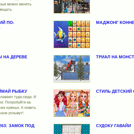
орые можно менять
мещать.
ИЙ ПО-
МАДЖОНГ КОННЕ
И
 НА ДЕРЕВЕ
ТРИАЛ НА МОНС
ЙМАЙ РЫБКУ
СТИЛЬ ДЕТСКИЙ
плавают туда-сюда. И
ые. Попробуйте-ка
них нужных. А ловить
наче уплывут!
263: ЗАМОК ПОД
СУДОКУ ГАВАЙИ