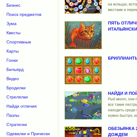
на кольцах, кот
Бизнес
местами и пере
Поиск предметов
ПЯТЬ ОТЛИЧ
Зума
ИТАЛЬЯНСК
Квесты
Спортивные
Карты
БРИЛЛИАНТЫ
Гонки
Бильярд
Видео
Бродилки
НАЙДИ И ПО
Стрелялки
Рыб много, они 
все такие пестр
Найди отличия
находить среди 
Пазлы
нужно быстро, и
Стратегии
ОБЕЗЬЯНКА 
Одевалки и Прически
ДОЖДЕМ