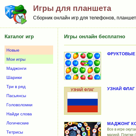
Игры для планшета
Сборник онлайн игр для телефонов, планшето
Каталог игр
Игры онлайн бесплатно
Новые
ФРУКТОВЫЕ
Мои игры
Маджонги
Шарики
Три в ряд
УЗНАЙ ФЛАГ
Пасьянсы
Головоломки
Найди слова
Логические
МАДЖОНГ К
Все в игре окут
Тетрисы
магией. Плитки 