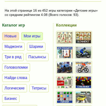
На этой странице 16 из 452 игры категории «Детские игры»
со средним рейтингом 4.08 (Всего голосов: 93).
Каталог игр
Коллекции
Новые
Мои игры
Маджонги
Шарики
Три в ряд
Пасьянсы
Головоломки
Найди слова
Логические
Тетрисы
Бизнес