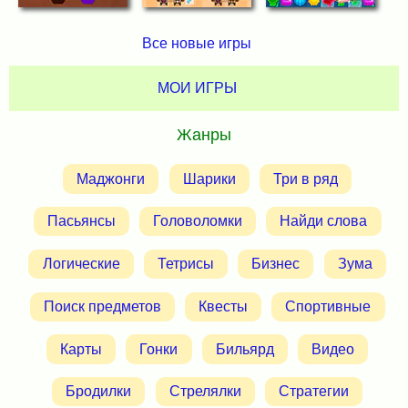
Все новые игры
МОИ ИГРЫ
Жанры
Маджонги
Шарики
Три в ряд
Пасьянсы
Головоломки
Найди слова
Логические
Тетрисы
Бизнес
Зума
Поиск предметов
Квесты
Спортивные
Карты
Гонки
Бильярд
Видео
Бродилки
Стрелялки
Стратегии