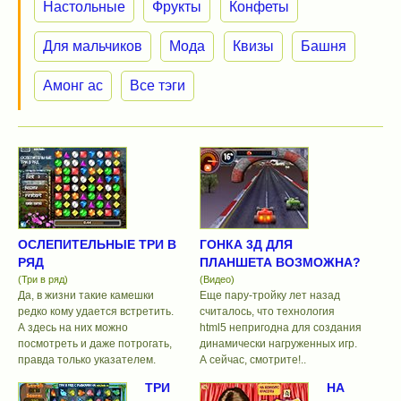
Настольные
Фрукты
Конфеты
Для мальчиков
Мода
Квизы
Башня
Амонг ас
Все тэги
ОСЛЕПИТЕЛЬНЫЕ ТРИ В
ГОНКА 3Д ДЛЯ
РЯД
ПЛАНШЕТА ВОЗМОЖНА?
(Три в ряд)
(Видео)
Да, в жизни такие камешки
Еще пару-тройку лет назад
редко кому удается встретить.
считалось, что технология
А здесь на них можно
html5 непригодна для создания
посмотреть и даже потрогать,
динамически нагруженных игр.
правда только указателем.
А сейчас, смотрите!..
ТРИ
НА