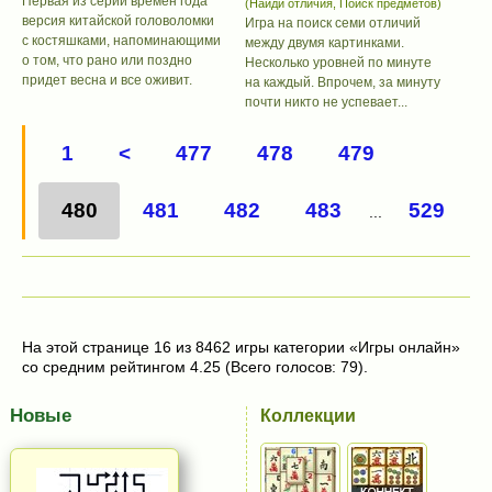
Первая из серии времен года
(Найди отличия, Поиск предметов)
версия китайской головоломки
Игра на поиск семи отличий
с костяшками, напоминающими
между двумя картинками.
о том, что рано или поздно
Несколько уровней по минуте
придет весна и все оживит.
на каждый. Впрочем, за минуту
почти никто не успевает...
1
<
477
478
479
480
481
482
483
529
...
На этой странице 16 из 8462 игры категории «Игры онлайн»
со средним рейтингом 4.25 (Всего голосов: 79).
Новые
Коллекции