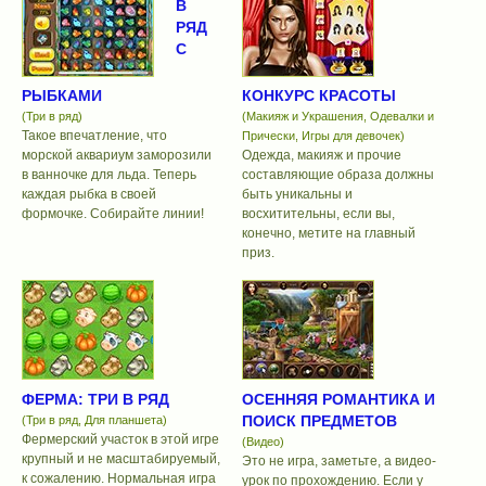
В
РЯД
С
РЫБКАМИ
КОНКУРС КРАСОТЫ
(Три в ряд)
(Макияж и Украшения, Одевалки и
Такое впечатление, что
Прически, Игры для девочек)
морской аквариум заморозили
Одежда, макияж и прочие
в ванночке для льда. Теперь
составляющие образа должны
каждая рыбка в своей
быть уникальны и
формочке. Собирайте линии!
восхитительны, если вы,
конечно, метите на главный
приз.
ФЕРМА: ТРИ В РЯД
ОСЕННЯЯ РОМАНТИКА И
ПОИСК ПРЕДМЕТОВ
(Три в ряд, Для планшета)
Фермерский участок в этой игре
(Видео)
крупный и не масштабируемый,
Это не игра, заметьте, а видео-
к сожалению. Нормальная игра
урок по прохождению. Если у