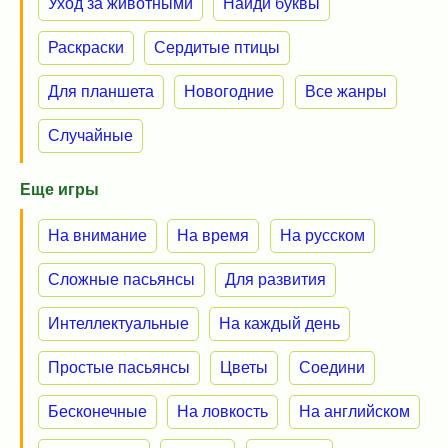
Уход за животными
Найди буквы
Раскраски
Сердитые птицы
Для планшета
Новогодние
Все жанры
Случайные
Еще игры
На внимание
На время
На русском
Сложные пасьянсы
Для развития
Интеллектуальные
На каждый день
Простые пасьянсы
Цветы
Соедини
Бесконечные
На ловкость
На английском