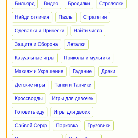
Бильярд
Видео
Бродилки
Стрелялки
Найди отличия
Пазлы
Стратегии
Одевалки и Прически
Найти числа
Защита и Оборона
Леталки
Казуальные игры
Приколы и мультики
Макияж и Украшения
Гадание
Драки
Детские игры
Танки и Танчики
Кроссворды
Игры для девочек
Готовить еду
Игры для двоих
Сабвей Серф
Парковка
Грузовики