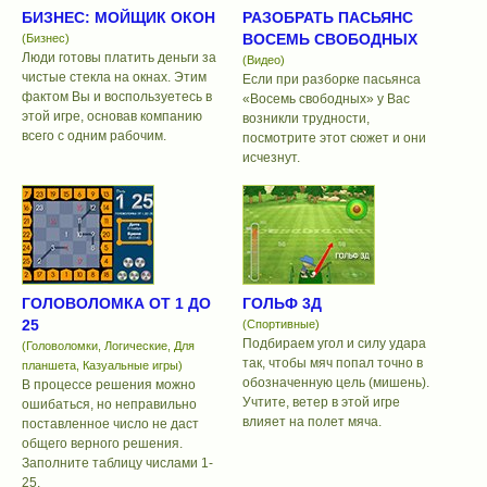
БИЗНЕС: МОЙЩИК ОКОН
РАЗОБРАТЬ ПАСЬЯНС
ВОСЕМЬ СВОБОДНЫХ
(Бизнес)
Люди готовы платить деньги за
(Видео)
чистые стекла на окнах. Этим
Если при разборке пасьянса
фактом Вы и воспользуетесь в
«Восемь свободных» у Вас
этой игре, основав компанию
возникли трудности,
всего с одним рабочим.
посмотрите этот сюжет и они
исчезнут.
ГОЛОВОЛОМКА ОТ 1 ДО
ГОЛЬФ 3Д
25
(Спортивные)
Подбираем угол и силу удара
(Головоломки, Логические, Для
так, чтобы мяч попал точно в
планшета, Казуальные игры)
обозначенную цель (мишень).
В процессе решения можно
Учтите, ветер в этой игре
ошибаться, но неправильно
влияет на полет мяча.
поставленное число не даст
общего верного решения.
Заполните таблицу числами 1-
25.