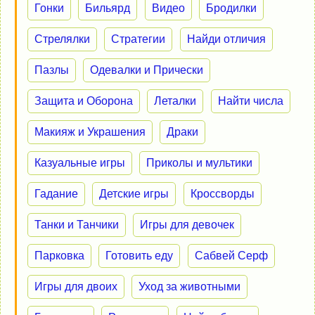
Гонки
Бильярд
Видео
Бродилки
Стрелялки
Стратегии
Найди отличия
Пазлы
Одевалки и Прически
Защита и Оборона
Леталки
Найти числа
Макияж и Украшения
Драки
Казуальные игры
Приколы и мультики
Гадание
Детские игры
Кроссворды
Танки и Танчики
Игры для девочек
Парковка
Готовить еду
Сабвей Серф
Игры для двоих
Уход за животными