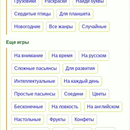
Грузовики
Раскраски
Найди буквы
Сердитые птицы
Для планшета
Новогодние
Все жанры
Случайные
Еще игры
На внимание
На время
На русском
Сложные пасьянсы
Для развития
Интеллектуальные
На каждый день
Простые пасьянсы
Соедини
Цветы
Бесконечные
На ловкость
На английском
Настольные
Фрукты
Конфеты