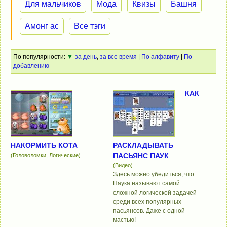
Для мальчиков
Мода
Квизы
Башня
Амонг ас
Все тэги
По популярности:
▼
за день
,
за все время
|
По алфавиту
|
По
добавлению
КАК
НАКОРМИТЬ КОТА
РАСКЛАДЫВАТЬ
ПАСЬЯНС ПАУК
(Головоломки, Логические)
(Видео)
Здесь можно убедиться, что
Паука называют самой
сложной логической задачей
среди всех популярных
пасьянсов. Даже с одной
мастью!