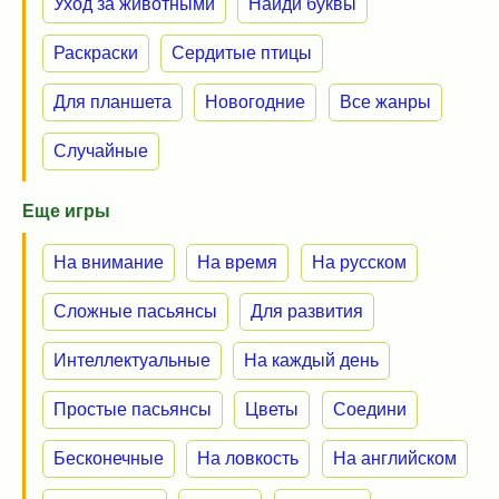
Уход за животными
Найди буквы
Раскраски
Сердитые птицы
Для планшета
Новогодние
Все жанры
Случайные
Еще игры
На внимание
На время
На русском
Сложные пасьянсы
Для развития
Интеллектуальные
На каждый день
Простые пасьянсы
Цветы
Соедини
Бесконечные
На ловкость
На английском