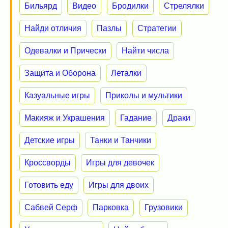
Бильярд
Видео
Бродилки
Стрелялки
Найди отличия
Пазлы
Стратегии
Одевалки и Прически
Найти числа
Защита и Оборона
Леталки
Казуальные игры
Приколы и мультики
Макияж и Украшения
Гадание
Драки
Детские игры
Танки и Танчики
Кроссворды
Игры для девочек
Готовить еду
Игры для двоих
Сабвей Серф
Парковка
Грузовики