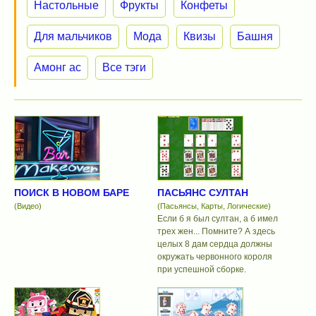
Настольные
Фрукты
Конфеты
Для мальчиков
Мода
Квизы
Башня
Амонг ас
Все тэги
ПОИСК В НОВОМ БАРЕ
ПАСЬЯНС СУЛТАН
(Видео)
(Пасьянсы, Карты, Логические)
Если б я был султан, а б имел
трех жен... Помните? А здесь
целых 8 дам сердца должны
окружать червонного короля
при успешной сборке.