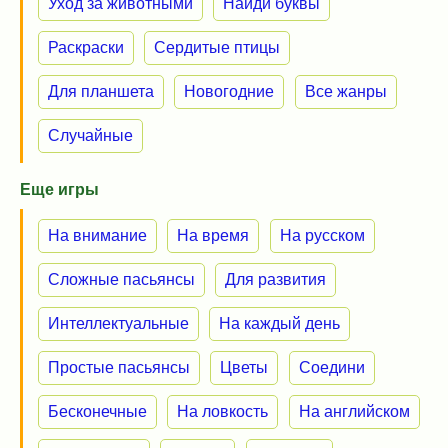
Уход за животными
Найди буквы
Раскраски
Сердитые птицы
Для планшета
Новогодние
Все жанры
Случайные
Еще игры
На внимание
На время
На русском
Сложные пасьянсы
Для развития
Интеллектуальные
На каждый день
Простые пасьянсы
Цветы
Соедини
Бесконечные
На ловкость
На английском