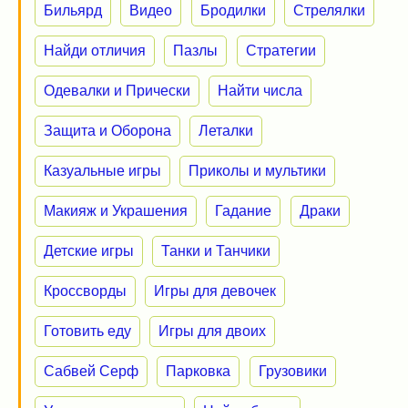
Бильярд
Видео
Бродилки
Стрелялки
Найди отличия
Пазлы
Стратегии
Одевалки и Прически
Найти числа
Защита и Оборона
Леталки
Казуальные игры
Приколы и мультики
Макияж и Украшения
Гадание
Драки
Детские игры
Танки и Танчики
Кроссворды
Игры для девочек
Готовить еду
Игры для двоих
Сабвей Серф
Парковка
Грузовики