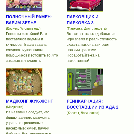
ПОЛНОЧНЫЙ РАМЕН:
ПАРКОВЩИК И
ВАРИМ ЗЕЛЬЕ
ПАРКОВКА 3
(Бизнес, Готовить еду)
(Парковка, Для планшета)
Рецепты коктейлей Вам
Вот стоит только добавить в
поставляют ведьмы и
игру время и реалистичность
кикиморы. Ваша задача
сюжета, как она заиграет
следовать указаниям
новыми красками.
помощников и готовить то, что
Поработайте-ка на
заказывают клиенты.
автостоянке!
МАДЖОНГ ЖУК-ЖОНГ
РЕИНКАРНАЦИЯ:
ВОССТАВШИЙ ИЗ АДА 2
(Маджонги)
Из названия следует, что
(Квесты, Логические)
фишки данного маджонга
украшают различные
насекомые: жучки, паучки,
бабочки. Есть уровневая и