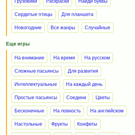
Грузовики
Раскраски
Найди буквы
Сердитые птицы
Для планшета
Новогодние
Все жанры
Случайные
Еще игры
На внимание
На время
На русском
Сложные пасьянсы
Для развития
Интеллектуальные
На каждый день
Простые пасьянсы
Соедини
Цветы
Бесконечные
На ловкость
На английском
Настольные
Фрукты
Конфеты