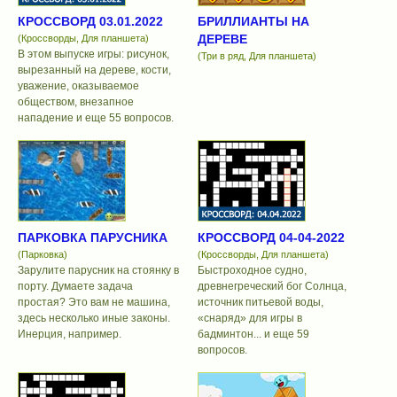
КРОССВОРД 03.01.2022
БРИЛЛИАНТЫ НА
ДЕРЕВЕ
(Кроссворды, Для планшета)
В этом выпуске игры: рисунок,
(Три в ряд, Для планшета)
вырезанный на дереве, кости,
уважение, оказываемое
обществом, внезапное
нападение и еще 55 вопросов.
ПАРКОВКА ПАРУСНИКА
КРОССВОРД 04-04-2022
(Парковка)
(Кроссворды, Для планшета)
Зарулите парусник на стоянку в
Быстроходное судно,
порту. Думаете задача
древнегреческий бог Солнца,
простая? Это вам не машина,
источник питьевой воды,
здесь несколько иные законы.
«снаряд» для игры в
Инерция, например.
бадминтон... и еще 59
вопросов.