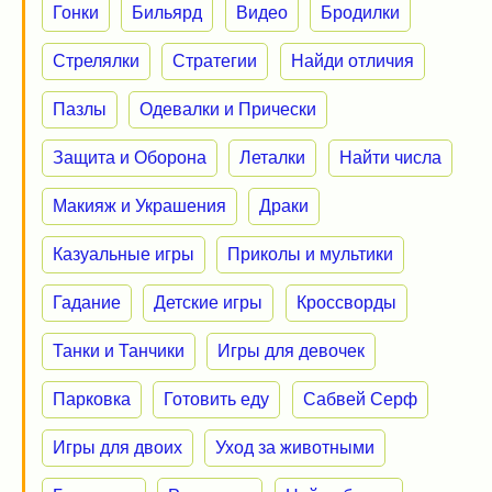
Гонки
Бильярд
Видео
Бродилки
Стрелялки
Стратегии
Найди отличия
Пазлы
Одевалки и Прически
Защита и Оборона
Леталки
Найти числа
Макияж и Украшения
Драки
Казуальные игры
Приколы и мультики
Гадание
Детские игры
Кроссворды
Танки и Танчики
Игры для девочек
Парковка
Готовить еду
Сабвей Серф
Игры для двоих
Уход за животными