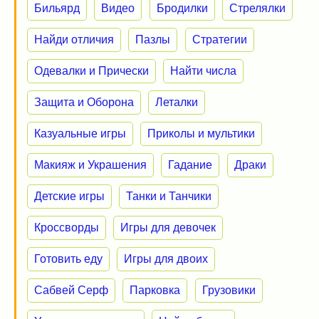
Бильярд
Видео
Бродилки
Стрелялки
Найди отличия
Пазлы
Стратегии
Одевалки и Прически
Найти числа
Защита и Оборона
Леталки
Казуальные игры
Приколы и мультики
Макияж и Украшения
Гадание
Драки
Детские игры
Танки и Танчики
Кроссворды
Игры для девочек
Готовить еду
Игры для двоих
Сабвей Серф
Парковка
Грузовики