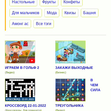
Настольные
Фрукты
Конфеты
Для мальчиков
Мода
Квизы
Башня
Амонг ас
Все тэги
ИГРАЕМ В ГОЛЬФ 2
ЗАКАЖИ ВЫХОДНЫЕ
(Видео)
(Бизнес)
В
ЧЕМ
СИЛА
КРОССВОРД 22-01-2022
ТРЕУГОЛЬНИКА
(Кроссворды, Для планшета)
(Видео)