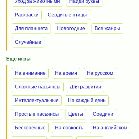
Уход за животными
Найди буквы
Раскраски
Сердитые птицы
Для планшета
Новогодние
Все жанры
Случайные
Еще игры
На внимание
На время
На русском
Сложные пасьянсы
Для развития
Интеллектуальные
На каждый день
Простые пасьянсы
Цветы
Соедини
Бесконечные
На ловкость
На английском