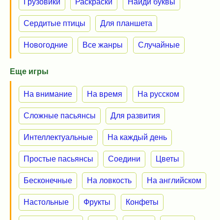
Грузовики
Раскраски
Найди буквы
Сердитые птицы
Для планшета
Новогодние
Все жанры
Случайные
Еще игры
На внимание
На время
На русском
Сложные пасьянсы
Для развития
Интеллектуальные
На каждый день
Простые пасьянсы
Соедини
Цветы
Бесконечные
На ловкость
На английском
Настольные
Фрукты
Конфеты