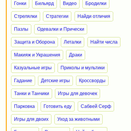
Гонки
Бильярд
Видео
Бродилки
Стрелялки
Стратегии
Найди отличия
Пазлы
Одевалки и Прически
Защита и Оборона
Леталки
Найти числа
Макияж и Украшения
Драки
Казуальные игры
Приколы и мультики
Гадание
Детские игры
Кроссворды
Танки и Танчики
Игры для девочек
Парковка
Готовить еду
Сабвей Серф
Игры для двоих
Уход за животными