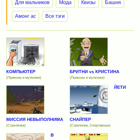
Для мальчиков
Мода
Квизы
Башня
Амонг ас
Все тэги
КОМПЬЮТЕР
БРИТНИ vs КРИСТИНА
(Приколы и мультики)
(Приколы и мультики)
ЙЕТИ
МИССИЯ НЕВЫПОЛНИМА
СНАЙПЕР
(Стрелялки)
(Стрелялки, Спортивные)
В