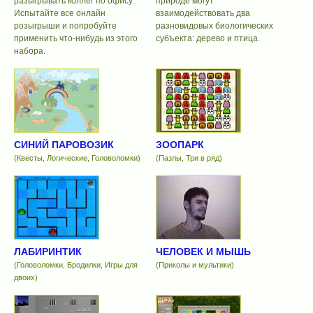
разыгрывать коллег по офису.
природе могут
Испытайте все онлайн
взаимодействовать два
розыгрыши и попробуйте
разновидовых биологических
применить что-нибудь из этого
субъекта: дерево и птица.
набора.
СИНИЙ ПАРОВОЗИК
ЗООПАРК
(Квесты, Логические, Головоломки)
(Пазлы, Три в ряд)
ЛАБИРИНТИК
ЧЕЛОВЕК И МЫШЬ
(Головоломки, Бродилки, Игры для
(Приколы и мультики)
двоих)