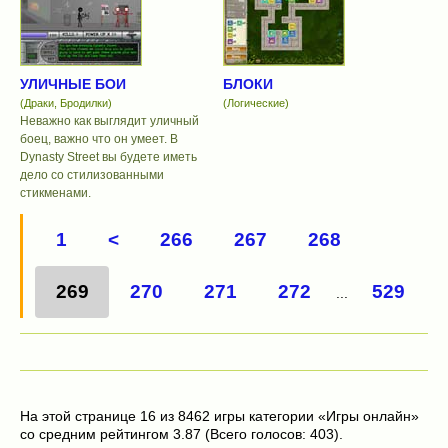
УЛИЧНЫЕ БОИ
БЛОКИ
(Драки, Бродилки)
(Логические)
Неважно как выглядит уличный
боец, важно что он умеет. В
Dynasty Street вы будете иметь
дело со стилизованными
стикменами.
1
<
266
267
268
269
270
271
272
529
...
На этой странице 16 из 8462 игры категории «Игры онлайн»
со средним рейтингом 3.87 (Всего голосов: 403).