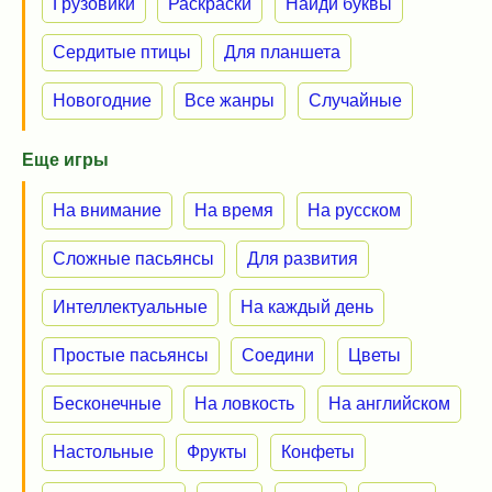
Грузовики
Раскраски
Найди буквы
Сердитые птицы
Для планшета
Новогодние
Все жанры
Случайные
Еще игры
На внимание
На время
На русском
Сложные пасьянсы
Для развития
Интеллектуальные
На каждый день
Простые пасьянсы
Соедини
Цветы
Бесконечные
На ловкость
На английском
Настольные
Фрукты
Конфеты