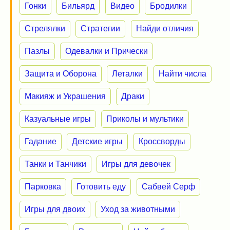
Гонки
Бильярд
Видео
Бродилки
Стрелялки
Стратегии
Найди отличия
Пазлы
Одевалки и Прически
Защита и Оборона
Леталки
Найти числа
Макияж и Украшения
Драки
Казуальные игры
Приколы и мультики
Гадание
Детские игры
Кроссворды
Танки и Танчики
Игры для девочек
Парковка
Готовить еду
Сабвей Серф
Игры для двоих
Уход за животными