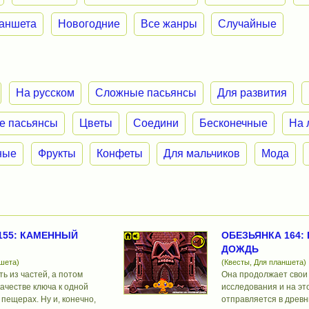
ланшета
Новогодние
Все жанры
Случайные
На русском
Сложные пасьянсы
Для развития
е пасьянсы
Цветы
Соедини
Бесконечные
На 
ные
Фрукты
Конфеты
Для мальчиков
Мода
155: КАМЕННЫЙ
ОБЕЗЬЯНКА 164:
ДОЖДЬ
ншета)
(Квесты, Для планшета)
ть из частей, а потом
Она продолжает свои
качестве ключа к одной
исследования и на эт
 пещерах. Ну и, конечно,
отправляется в древн