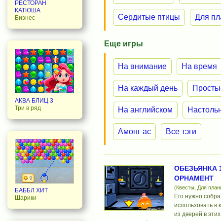
РЕСТОРАН
КАТЮША
Сердитые птицы
Для п
Бизнес
Еще игры
На внимание
На время
На каждый день
Просты
АКВА БЛИЦ 3
Три в ряд
На английском
Настоль
Амонг ас
Все тэги
ОБЕЗЬЯНКА 
ОРНАМЕНТ
(Квесты, Для пла
БАББЛ ХИТ
Его нужно собра
Шарики
использовать в 
из дверей в этих