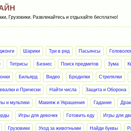
АЙН
ки, Грузовики. Развлекайтесь и отдыхайте бесплатно!
джонги
Шарики
Три в ряд
Пасьянсы
Головоло
е
Тетрисы
Бизнес
Поиск предметов
Зума
К
Гонки
Бильярд
Видео
Бродилки
Стрелялки
евалки и Прически
Найти числа
Защита и Оборона
лы и мультики
Макияж и Украшения
Гадание
Дра
орды
Игры для девочек
Готовить еду
Игры для дв
Грузовики
Уход за животными
Найди буквы
Р