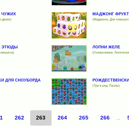
 ЧУЖИХ
МАДЖОНГ ФРУКТ
я двоих)
(Маджонги, Для планшет
 ЭТЮДЫ
ЛОПНИ ЖЕЛЕ
планшета)
(Головоломки, Логически
КИ ДЛЯ СНОУБОРДА
РОЖДЕСТВЕНСКИ
(Три в ряд, Пазлы)
1
262
263
264
265
266
...