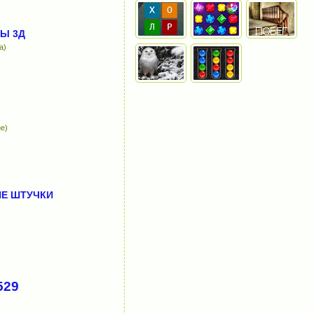
Ы 3Д
а)
е)
Е ШТУЧКИ
529