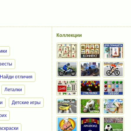
Коллекции
мки
весты
Найди отличия
Леталки
ки
Детские игры
оих
аскраски