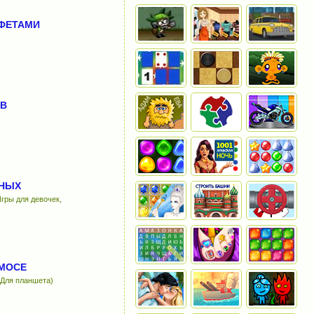
НФЕТАМИ
ОВ
ТНЫХ
гры для девочек,
СМОСЕ
 Для планшета)