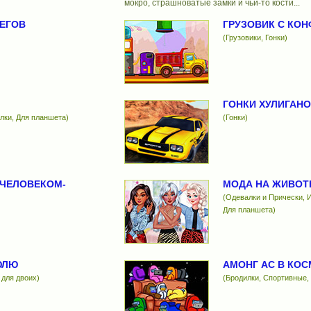
мокро, страшноватые замки и чьи-то кости...
ЕГОВ
ГРУЗОВИК С КО
(Грузовики, Гонки)
ГОНКИ ХУЛИГАН
лки, Для планшета)
(Гонки)
 ЧЕЛОВЕКОМ-
МОДА НА ЖИВО
(Одевалки и Прически, И
Для планшета)
ЮЛЮ
АМОНГ АС В КО
 для двоих)
(Бродилки, Спортивные,