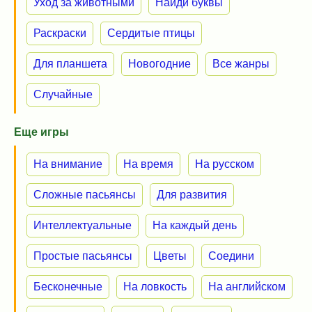
Уход за животными
Найди буквы
Раскраски
Сердитые птицы
Для планшета
Новогодние
Все жанры
Случайные
Еще игры
На внимание
На время
На русском
Сложные пасьянсы
Для развития
Интеллектуальные
На каждый день
Простые пасьянсы
Цветы
Соедини
Бесконечные
На ловкость
На английском