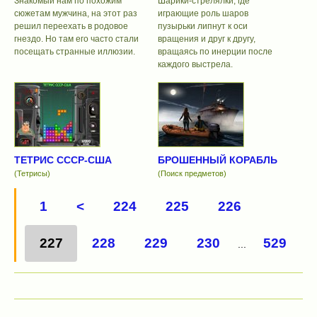
Знакомый нам по похожим
Шарики-стрелялки, где
сюжетам мужчина, на этот раз
играющие роль шаров
решил переехать в родовое
пузырьки липнут к оси
гнездо. Но там его часто стали
вращения и друг к другу,
посещать странные иллюзии.
вращаясь по инерции после
каждого выстрела.
ТЕТРИС СССР-США
БРОШЕННЫЙ КОРАБЛЬ
(Тетрисы)
(Поиск предметов)
1
<
224
225
226
227
228
229
230
529
...