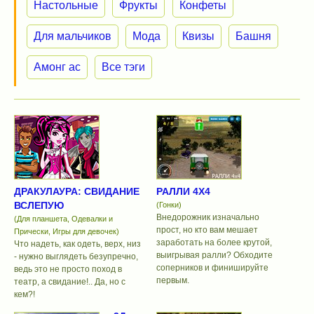
Настольные
Фрукты
Конфеты
Для мальчиков
Мода
Квизы
Башня
Амонг ас
Все тэги
ДРАКУЛАУРА: СВИДАНИЕ
РАЛЛИ 4Х4
ВСЛЕПУЮ
(Гонки)
Внедорожник изначально
(Для планшета, Одевалки и
прост, но кто вам мешает
Прически, Игры для девочек)
заработать на более крутой,
Что надеть, как одеть, верх, низ
выигрывая ралли? Обходите
- нужно выглядеть безупречно,
соперников и финишируйте
ведь это не просто поход в
первым.
театр, а свидание!.. Да, но с
кем?!