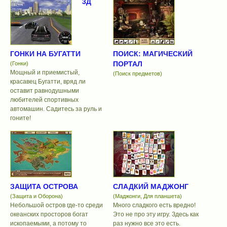
3Д
ГОНКИ НА БУГАТТИ
ПОИСК: МАГИЧЕСКИЙ
ПОРТАЛ
(Гонки)
Мощный и приемистый,
(Поиск предметов)
красавец Бугатти, вряд ли
оставит равнодушными
любителей спортивных
автомашин. Садитесь за руль и
гоните!
ЗАЩИТА ОСТРОВА
СЛАДКИЙ МАДЖОНГ
(Защита и Оборона)
(Маджонги, Для планшета)
Небольшой остров где-то среди
Много сладкого есть вредно!
океанских просторов богат
Это не про эту игру. Здесь как
ископаемыми, а потому то
раз нужно все это есть.