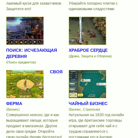
лакомый кусок для захватчиков.
Убирайте попарно плитки с
Защитите его!
одинаковыми сладостями.
ПОИСК: ИСЧЕЗАЮЩАЯ
ХРАБРОЕ СЕРДЦЕ
ДЕРЕВНЯ
(Драки, Защита и Оборона)
(Поиск предметов)
СВОЯ
ФЕРМА
ЧАЙНЫЙ БИЗНЕС
(Бизнес)
(Бизнес, Стратегии)
Совершенно неясно, где и как
Актуальная на 1830 год онлайн
выращивают овощи, которые
игра, где британские торговцы
продают в магазинах. Другое
открывают для себя чай и с
дело свои грядки. Откройте
трудом справляются с
свою онлайн ферму бесплатно!
поставками его в Англию.