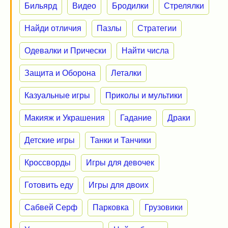
Бильярд
Видео
Бродилки
Стрелялки
Найди отличия
Пазлы
Стратегии
Одевалки и Прически
Найти числа
Защита и Оборона
Леталки
Казуальные игры
Приколы и мультики
Макияж и Украшения
Гадание
Драки
Детские игры
Танки и Танчики
Кроссворды
Игры для девочек
Готовить еду
Игры для двоих
Сабвей Серф
Парковка
Грузовики