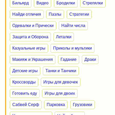
Бильярд
Видео
Бродилки
Стрелялки
Найди отличия
Пазлы
Стратегии
Одевалки и Прически
Найти числа
Защита и Оборона
Леталки
Казуальные игры
Приколы и мультики
Макияж и Украшения
Гадание
Драки
Детские игры
Танки и Танчики
Кроссворды
Игры для девочек
Готовить еду
Игры для двоих
Сабвей Серф
Парковка
Грузовики