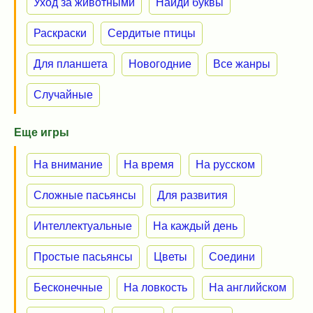
Уход за животными
Найди буквы
Раскраски
Сердитые птицы
Для планшета
Новогодние
Все жанры
Случайные
Еще игры
На внимание
На время
На русском
Сложные пасьянсы
Для развития
Интеллектуальные
На каждый день
Простые пасьянсы
Цветы
Соедини
Бесконечные
На ловкость
На английском