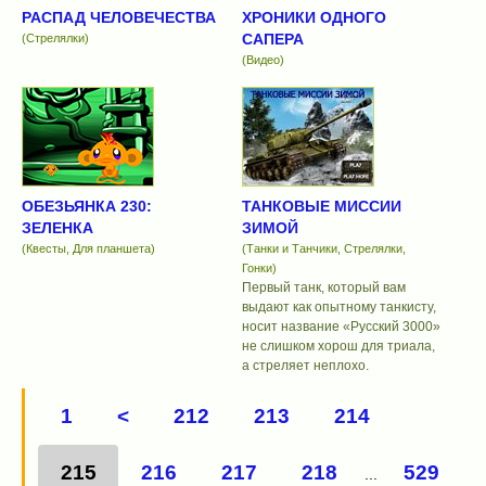
РАСПАД ЧЕЛОВЕЧЕСТВА
ХРОНИКИ ОДНОГО
САПЕРА
(Стрелялки)
(Видео)
ОБЕЗЬЯНКА 230:
ТАНКОВЫЕ МИССИИ
ЗЕЛЕНКА
ЗИМОЙ
(Квесты, Для планшета)
(Танки и Танчики, Стрелялки,
Гонки)
Первый танк, который вам
выдают как опытному танкисту,
носит название «Русский 3000»
не слишком хорош для триала,
а стреляет неплохо.
1
<
212
213
214
215
216
217
218
529
...