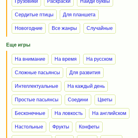
Грузовики
Раскраски
Найди буквы
Сердитые птицы
Для планшета
Новогодние
Все жанры
Случайные
Еще игры
На внимание
На время
На русском
Сложные пасьянсы
Для развития
Интеллектуальные
На каждый день
Простые пасьянсы
Соедини
Цветы
Бесконечные
На ловкость
На английском
Настольные
Фрукты
Конфеты