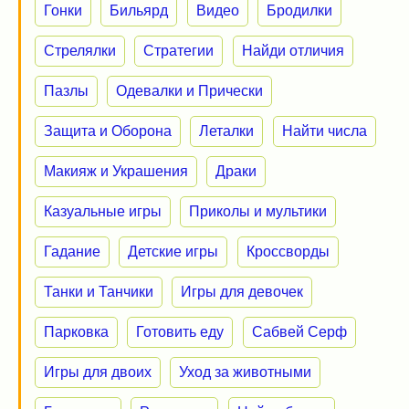
Гонки
Бильярд
Видео
Бродилки
Стрелялки
Стратегии
Найди отличия
Пазлы
Одевалки и Прически
Защита и Оборона
Леталки
Найти числа
Макияж и Украшения
Драки
Казуальные игры
Приколы и мультики
Гадание
Детские игры
Кроссворды
Танки и Танчики
Игры для девочек
Парковка
Готовить еду
Сабвей Серф
Игры для двоих
Уход за животными