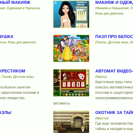
ЬНЫЙ МАКИЯЖ
МАКИЯЖ И ОДЕЖ
ния, Одевалки и Прически,
(Макияж и Украшения, О
Игры для девочек)
ВУШКА
ПАЗЛ ПРО БЕЛО
ски, Игры для девочек)
(Пазлы, Детские игры, И
КРЕСТИКОМ
АВТОМАТ ВИДЕО
, Пазлы, Детские игры,
(Карты)
Карточные игры типа
полезное занятие
описать математичес
 укреплению психики в
поэтому и существую
ное лекарство,
запрограммированные
автоматы.
АЗЛЫ
ОХОТНИК ЗА ТА
(Квесты)
Где еще человечество
тайны и загадки в на