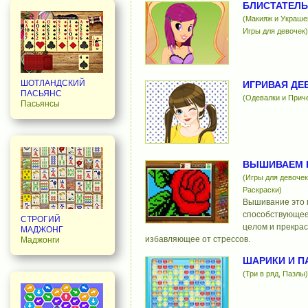
БЛИСТАТЕЛ
(Макияж и Украше
Игры для девочек)
ШОТЛАНДСКИЙ
ИГРИВАЯ ДЕ
ПАСЬЯНС
(Одевалки и Приче
Пасьянсы
ВЫШИВАЕМ 
(Игры для девочек
Раскраски)
Вышивание это 
способствующее
СТРОГИЙ
целом и прекрас
МАДЖОНГ
избавляющее от стрессов.
Маджонги
ШАРИКИ И П
(Три в ряд, Пазлы)