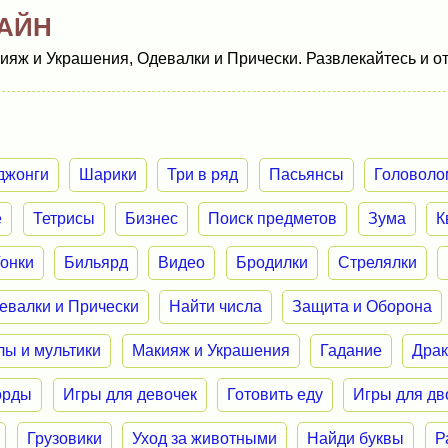
АЙН
ияж и Украшения, Одевалки и Прически. Развлекайтесь и о
джонги
Шарики
Три в ряд
Пасьянсы
Головоло
е
Тетрисы
Бизнес
Поиск предметов
Зума
К
Гонки
Бильярд
Видео
Бродилки
Стрелялки
евалки и Прически
Найти числа
Защита и Оборона
лы и мультики
Макияж и Украшения
Гадание
Дра
орды
Игры для девочек
Готовить еду
Игры для дв
Грузовики
Уход за животными
Найди буквы
Р