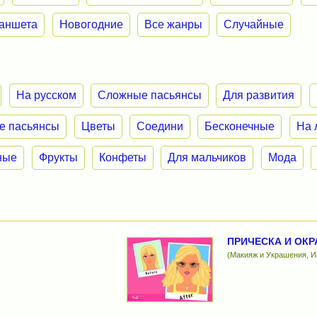
ланшета
Новогодние
Все жанры
Случайные
На русском
Сложные пасьянсы
Для развития
е пасьянсы
Цветы
Соедини
Бесконечные
На 
ные
Фрукты
Конфеты
Для мальчиков
Мода
ПРИЧЕСКА И ОКР
(Макияж и Украшения, И