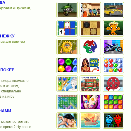
ДА
девалки и Прически,
СНЕЖКУ
гры для девочек)
-ПОКЕР
 покера возможно
ким языком,
т специально
 на игру
ЙНАМИ
 может встретить
ше время? Ну разве