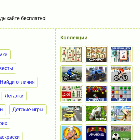
тдыхайте бесплатно!
Коллекции
мки
весты
Найди отличия
Леталки
ки
Детские игры
оих
аскраски