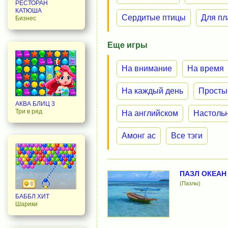
РЕСТОРАН
КАТЮША
Сердитые птицы
Для п
Бизнес
Еще игры
На внимание
На время
На каждый день
Просты
АКВА БЛИЦ 3
Три в ряд
На английском
Настоль
Амонг ас
Все тэги
ПАЗЛ ОКЕАН
(Пазлы)
БАББЛ ХИТ
Шарики