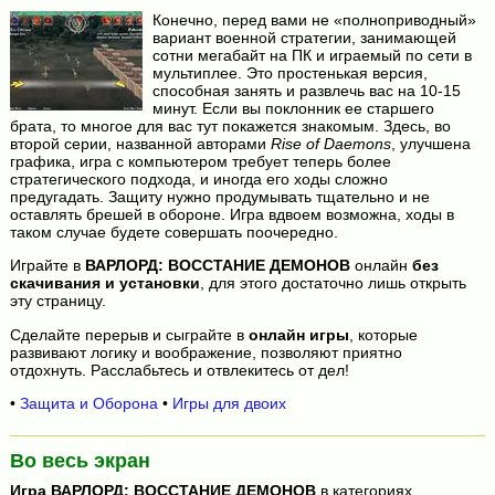
Конечно, перед вами не «полноприводный»
вариант военной стратегии, занимающей
сотни мегабайт на ПК и играемый по сети в
мультиплее. Это простенькая версия,
способная занять и развлечь вас на 10-15
минут. Если вы поклонник ее старшего
брата, то многое для вас тут покажется знакомым. Здесь, во
второй серии, названной авторами
Rise of Daemons
, улучшена
графика, игра с компьютером требует теперь более
стратегического подхода, и иногда его ходы сложно
предугадать. Защиту нужно продумывать тщательно и не
оставлять брешей в обороне. Игра вдвоем возможна, ходы в
таком случае будете совершать поочередно.
Играйте в
ВАРЛОРД: ВОССТАНИЕ ДЕМОНОВ
онлайн
без
скачивания и установки
, для этого достаточно лишь открыть
эту страницу.
Сделайте перерыв и сыграйте в
онлайн игры
, которые
развивают логику и воображение, позволяют приятно
отдохнуть. Расслабьтесь и отвлекитесь от дел!
•
Защита и Оборона
•
Игры для двоих
Во весь экран
Игра
ВАРЛОРД: ВОССТАНИЕ ДЕМОНОВ
в категориях