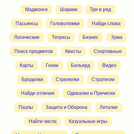
Маджонги
Шарики
Три в ряд
Пасьянсы
Головоломки
Найди слова
Логические
Тетрисы
Бизнес
Зума
Поиск предметов
Квесты
Спортивные
Карты
Гонки
Бильярд
Видео
Бродилки
Стрелялки
Стратегии
Найди отличия
Одевалки и Прически
Пазлы
Защита и Оборона
Леталки
Найти числа
Казуальные игры