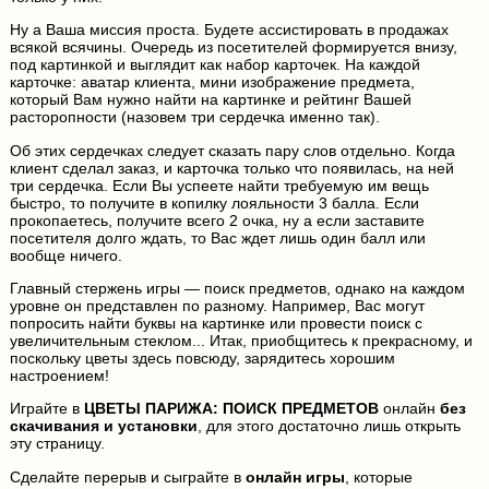
Ну а Ваша миссия проста. Будете ассистировать в продажах
всякой всячины. Очередь из посетителей формируется внизу,
под картинкой и выглядит как набор карточек. На каждой
карточке: аватар клиента, мини изображение предмета,
который Вам нужно найти на картинке и рейтинг Вашей
расторопности (назовем три сердечка именно так).
Об этих сердечках следует сказать пару слов отдельно. Когда
клиент сделал заказ, и карточка только что появилась, на ней
три сердечка. Если Вы успеете найти требуемую им вещь
быстро, то получите в копилку лояльности 3 балла. Если
прокопаетесь, получите всего 2 очка, ну а если заставите
посетителя долго ждать, то Вас ждет лишь один балл или
вообще ничего.
Главный стержень игры — поиск предметов, однако на каждом
уровне он представлен по разному. Например, Вас могут
попросить найти буквы на картинке или провести поиск с
увеличительным стеклом... Итак, приобщитесь к прекрасному, и
поскольку цветы здесь повсюду, зарядитесь хорошим
настроением!
Играйте в
ЦВЕТЫ ПАРИЖА: ПОИСК ПРЕДМЕТОВ
онлайн
без
скачивания и установки
, для этого достаточно лишь открыть
эту страницу.
Сделайте перерыв и сыграйте в
онлайн игры
, которые