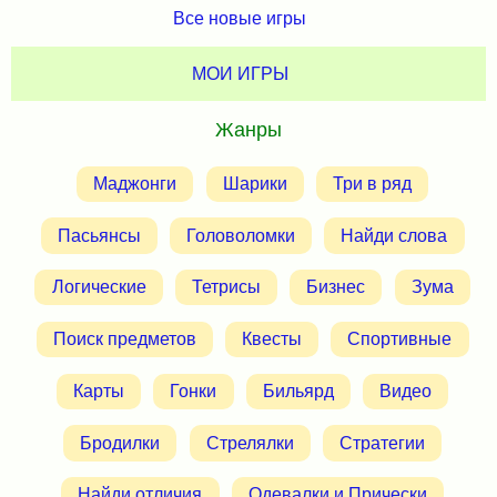
Все новые игры
МОИ ИГРЫ
Жанры
Маджонги
Шарики
Три в ряд
Пасьянсы
Головоломки
Найди слова
Логические
Тетрисы
Бизнес
Зума
Поиск предметов
Квесты
Спортивные
Карты
Гонки
Бильярд
Видео
Бродилки
Стрелялки
Стратегии
Найди отличия
Одевалки и Прически