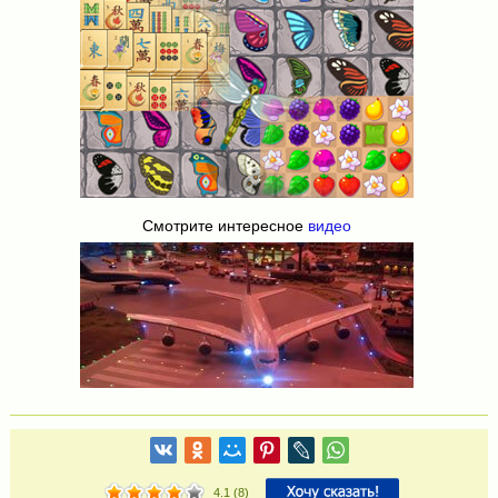
Смотрите интересное
видео
4.1
(
8
)