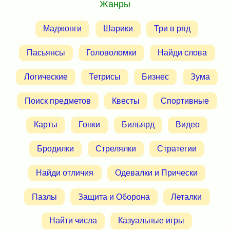
Жанры
Маджонги
Шарики
Три в ряд
Пасьянсы
Головоломки
Найди слова
Логические
Тетрисы
Бизнес
Зума
Поиск предметов
Квесты
Спортивные
Карты
Гонки
Бильярд
Видео
Бродилки
Стрелялки
Стратегии
Найди отличия
Одевалки и Прически
Пазлы
Защита и Оборона
Леталки
Найти числа
Казуальные игры