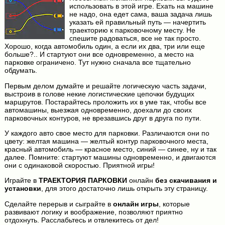
использовать в этой игре. Ехать на машине
не надо, она едет сама, ваша задача лишь
указать ей правильный путь — начертить
траекторию к парковочному месту. Не
спешите радоваться, все не так просто.
Хорошо, когда автомобиль один, а если их два, три или еще
больше?.. И стартуют они все одновременно, а место на
парковке ограничено. Тут нужно сначала все тщательно
обдумать.
Первым делом думайте и решайте логическую часть задачи,
выстроив в голове некие логистические цепочки будущих
маршрутов. Постарайтесь проложить их в уме так, чтобы все
автомашины, выезжая одновременно, доехали до своих
парковочных контуров, не врезавшись друг в друга по пути.
У каждого авто свое место для парковки. Различаются они по
цвету: желтая машина — желтый контур парковочного места,
красный автомобиль — красное место, синий — синее, ну и так
далее. Помните: стартуют машины одновременно, и двигаются
они с одинаковой скоростью. Приятной игры!
Играйте в
ТРАЕКТОРИЯ ПАРКОВКИ
онлайн
без скачивания и
установки
, для этого достаточно лишь открыть эту страницу.
Сделайте перерыв и сыграйте в
онлайн игры
, которые
развивают логику и воображение, позволяют приятно
отдохнуть. Расслабьтесь и отвлекитесь от дел!