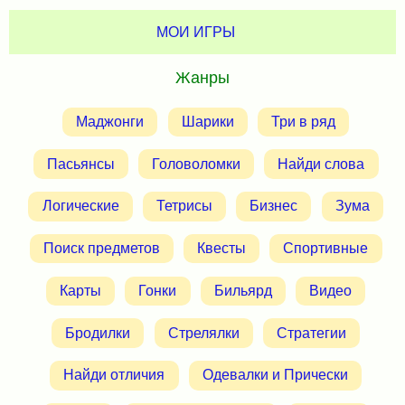
МОИ ИГРЫ
Жанры
Маджонги
Шарики
Три в ряд
Пасьянсы
Головоломки
Найди слова
Логические
Тетрисы
Бизнес
Зума
Поиск предметов
Квесты
Спортивные
Карты
Гонки
Бильярд
Видео
Бродилки
Стрелялки
Стратегии
Найди отличия
Одевалки и Прически