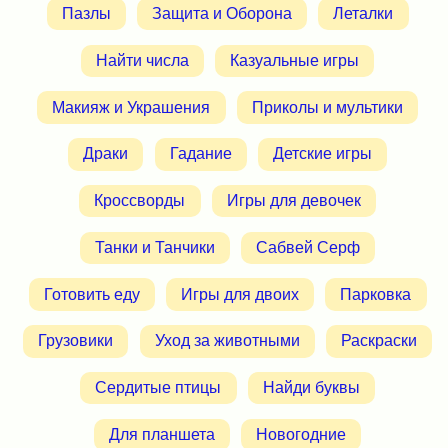
Пазлы
Защита и Оборона
Леталки
Найти числа
Казуальные игры
Макияж и Украшения
Приколы и мультики
Драки
Гадание
Детские игры
Кроссворды
Игры для девочек
Танки и Танчики
Сабвей Серф
Готовить еду
Игры для двоих
Парковка
Грузовики
Уход за животными
Раскраски
Сердитые птицы
Найди буквы
Для планшета
Новогодние