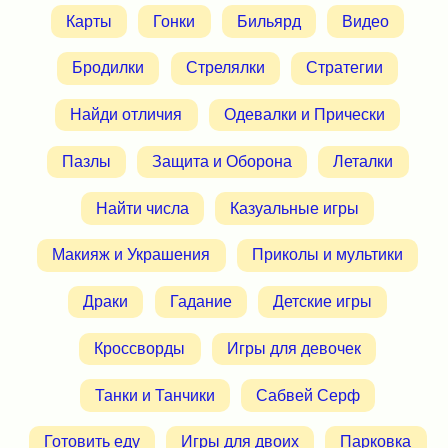
Карты
Гонки
Бильярд
Видео
Бродилки
Стрелялки
Стратегии
Найди отличия
Одевалки и Прически
Пазлы
Защита и Оборона
Леталки
Найти числа
Казуальные игры
Макияж и Украшения
Приколы и мультики
Драки
Гадание
Детские игры
Кроссворды
Игры для девочек
Танки и Танчики
Сабвей Серф
Готовить еду
Игры для двоих
Парковка