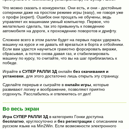
Что можно сказать о конкурентах. Они есть, и они - достойные
соперники даже на простом режиме игры (easy), не говоря уже
о профи (expert). Ошибок они прощать не обучены, ведь
управляет их машинами умный компьютер. Первое, что
желательно сделать, так это привыкнуть к поведению
автомобиля на дороге, к прохождению поворотов и дрифту.
Сложнее всего в этом ралли будет на первых парах удержать
машину на курсе и не давать ей врезаться в борта и отбойники.
Если вам удастся научиться грамотно форсировать виражи,
сбрасывая, а потом снова давая газ, и стабилизировать
машину по курсу, то считайте, что вы на шаг приблизились к
победе.
Играйте в
СУПЕР РАЛЛИ 3Д
онлайн
без скачивания и
установки
, для этого достаточно лишь открыть эту страницу.
Сделайте перерыв и сыграйте в
онлайн игры
, которые
развивают логику и воображение, позволяют приятно
отдохнуть. Расслабьтесь и отвлекитесь от дел!
Во весь экран
Игра
СУПЕР РАЛЛИ 3Д
в категориях Гонки доступна
бесплатно
, круглосуточно и
без регистрации
с описанием на
русском языке на Min2Win. Если возможности электронного