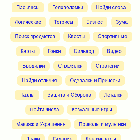
Пасьянсы
Головоломки
Найди слова
Логические
Тетрисы
Бизнес
Зума
Поиск предметов
Квесты
Спортивные
Карты
Гонки
Бильярд
Видео
Бродилки
Стрелялки
Стратегии
Найди отличия
Одевалки и Прически
Пазлы
Защита и Оборона
Леталки
Найти числа
Казуальные игры
Макияж и Украшения
Приколы и мультики
Драки
Гадание
Детские игры