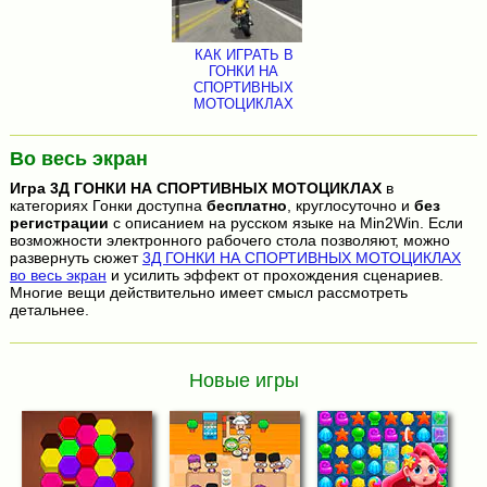
КАК ИГРАТЬ В
ГОНКИ НА
СПОРТИВНЫХ
МОТОЦИКЛАХ
Во весь экран
Игра
3Д ГОНКИ НА СПОРТИВНЫХ МОТОЦИКЛАХ
в
категориях Гонки доступна
бесплатно
, круглосуточно и
без
регистрации
с описанием на русском языке на Min2Win. Если
возможности электронного рабочего стола позволяют, можно
развернуть сюжет
3Д ГОНКИ НА СПОРТИВНЫХ МОТОЦИКЛАХ
во весь экран
и усилить эффект от прохождения сценариев.
Многие вещи действительно имеет смысл рассмотреть
детальнее.
Новые игры