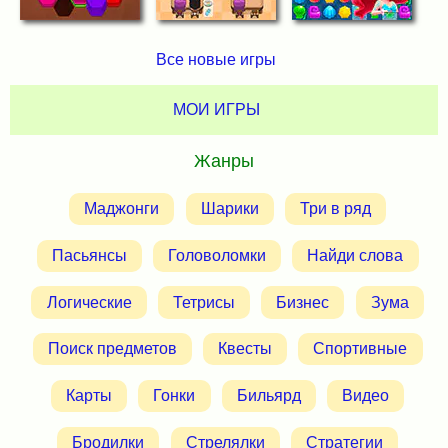
Все новые игры
МОИ ИГРЫ
Жанры
Маджонги
Шарики
Три в ряд
Пасьянсы
Головоломки
Найди слова
Логические
Тетрисы
Бизнес
Зума
Поиск предметов
Квесты
Спортивные
Карты
Гонки
Бильярд
Видео
Бродилки
Стрелялки
Стратегии