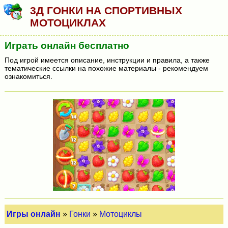
3Д ГОНКИ НА СПОРТИВНЫХ
МОТОЦИКЛАХ
Играть онлайн бесплатно
Под игрой имеется описание, инструкции и правила, а также
тематические ссылки на похожие материалы - рекомендуем
ознакомиться.
Игры онлайн
»
Гонки
»
Мотоциклы