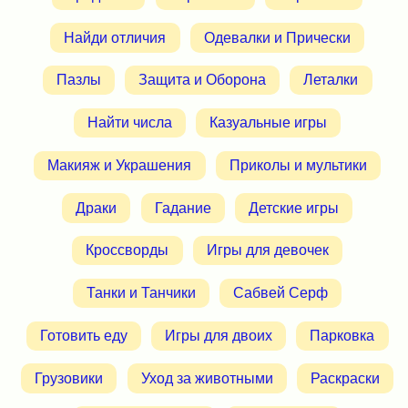
Найди отличия
Одевалки и Прически
Пазлы
Защита и Оборона
Леталки
Найти числа
Казуальные игры
Макияж и Украшения
Приколы и мультики
Драки
Гадание
Детские игры
Кроссворды
Игры для девочек
Танки и Танчики
Сабвей Серф
Готовить еду
Игры для двоих
Парковка
Грузовики
Уход за животными
Раскраски