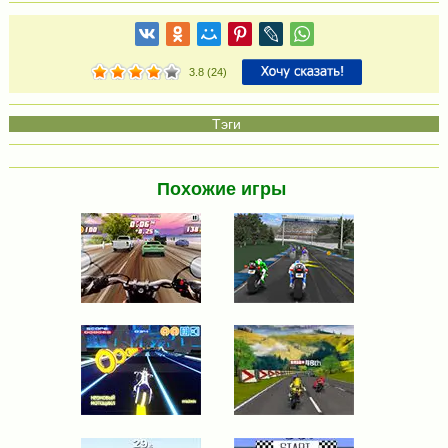
3.8
(
24
)
Похожие игры