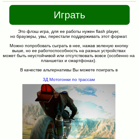
Играть
Это флэш игра, для ее работы нужен flash player,
но браузеры, увы, перестали поддерживать этот формат.
Можно попробовать сыграть в нее, нажав зеленую кнопку
выше, но ее работоспособность на разных устройствах
может быть неустойчивой или отсутствовать вовсе (особенно на
планшетах и смартфонах).
В качестве альтернативы Вы можете поиграть в
3Д Мотогонки по трассам