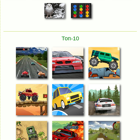
Топ-10