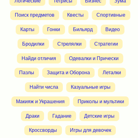
Логические
Тетрисы
Бизнес
Зума
Поиск предметов
Квесты
Спортивные
Карты
Гонки
Бильярд
Видео
Бродилки
Стрелялки
Стратегии
Найди отличия
Одевалки и Прически
Пазлы
Защита и Оборона
Леталки
Найти числа
Казуальные игры
Макияж и Украшения
Приколы и мультики
Драки
Гадание
Детские игры
Кроссворды
Игры для девочек