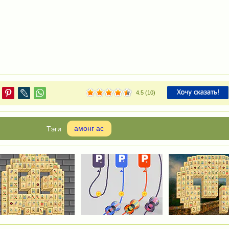
4.5
(
10
)
амонг ас