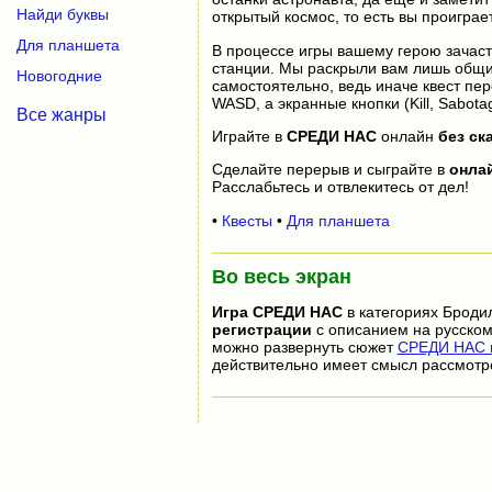
Найди буквы
открытый космос, то есть вы проиграе
Для планшета
В процессе игры вашему герою зачас
станции. Мы раскрыли вам лишь общий
Новогодние
самостоятельно, ведь иначе квест пе
WASD, а экранные кнопки (Kill, Sabot
Все жанры
Играйте в
СРЕДИ НАС
онлайн
без ск
Сделайте перерыв и сыграйте в
онла
Расслабьтесь и отвлекитесь от дел!
•
Квесты
•
Для планшета
Во весь экран
Игра
СРЕДИ НАС
в категориях Броди
регистрации
с описанием на русском
можно развернуть сюжет
СРЕДИ НАС в
действительно имеет смысл рассмотр