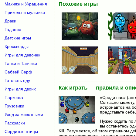
Похожие игры
Макияж и Украшения
Приколы и мультики
Драки
Гадание
Детские игры
Кроссворды
Игры для девочек
Танки и Танчики
Сабвей Серф
Готовить еду
Как играть — правила и опи
Игры для двоих
«Среди нас» (анг
Парковка
Согласно сюжету,
Грузовики
астронавтов на бо
представьте себе,
Уход за животными
Нужно ходить по 
Раскраски
вы останетесь оди
Kill. Разумеется, об этом страшном д
Сердитые птицы
останки астронавта, да еще и заметит