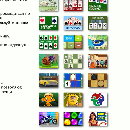
перемещаться по
я
льзуйте кнопки
аницу.
тно отдохнуть.
ез
 позволяют,
е вещи