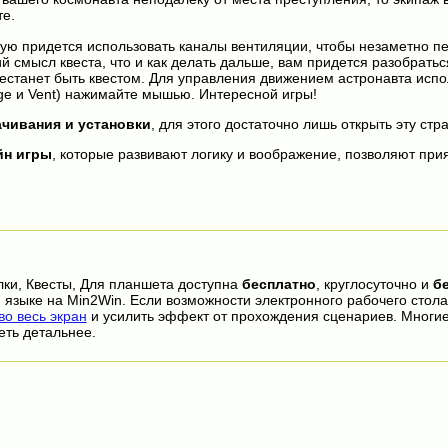
те.
тую придется использовать каналы вентиляции, чтобы незаметно 
 смысл квеста, что и как делать дальше, вам придется разобратьс
рестанет быть квестом. Для управления движением астронавта испо
age и Vent) нажимайте мышью. Интересной игры!
ачивания и установки
, для этого достаточно лишь открыть эту стр
йн игры
, которые развивают логику и воображение, позволяют прия
лки, Квесты, Для планшета доступна
бесплатно
, круглосуточно и
б
 языке на Min2Win. Если возможности электронного рабочего стола
о весь экран
и усилить эффект от прохождения сценариев. Многи
еть детальнее.