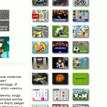
ьным сюжетом.
жает
неоткуда. И
 этого «некто».
менты, когда
пользуя кнопку
на борту увидит
выбросит его в