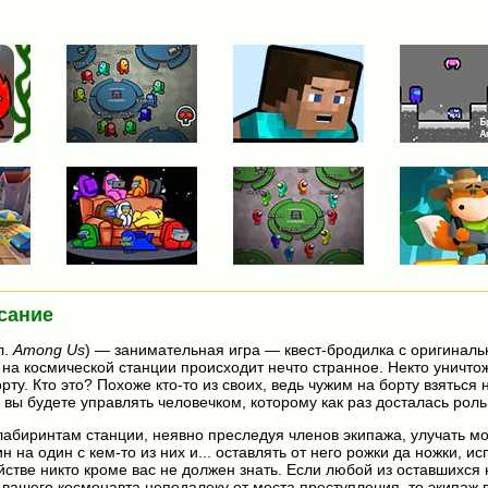
сание
л.
Among Us
) — занимательная игра — квест-бродилка с оригинал
 на космической станции происходит нечто странное. Некто уничто
рту. Кто это? Похоже кто-то из своих, ведь чужим на борту взяться 
 вы будете управлять человечком, которому как раз досталась роль
лабиринтам станции, неявно преследуя членов экипажа, улучать мо
н на один с кем-то из них и... оставлять от него рожки да ножки, ис
ействе никто кроме вас не должен знать. Если любой из оставшихся 
 вашего космонавта неподалеку от места преступления, то экипаж 