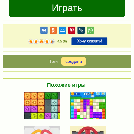
Играть
4.5
(
6
)
соедини
Похожие игры