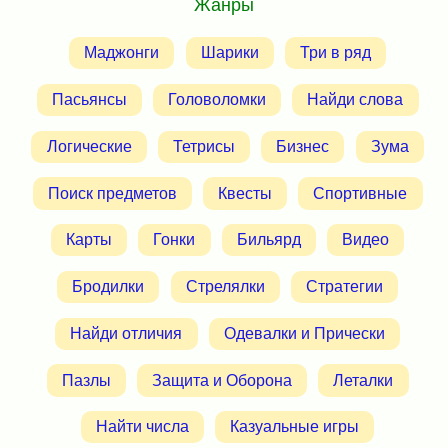
Жанры
Маджонги
Шарики
Три в ряд
Пасьянсы
Головоломки
Найди слова
Логические
Тетрисы
Бизнес
Зума
Поиск предметов
Квесты
Спортивные
Карты
Гонки
Бильярд
Видео
Бродилки
Стрелялки
Стратегии
Найди отличия
Одевалки и Прически
Пазлы
Защита и Оборона
Леталки
Найти числа
Казуальные игры