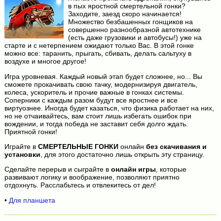
в пых яростной смертельной гонки?
Заходите, заезд скоро начинается!
Множество безбашенных гонщиков на
совершенно разнообразной автотехнике
(есть даже грузовики и автобусы!) уже на
старте и с нетерпением ожидают только Вас. В этой гонке
можно все: таранить, прыгать, сбивать, делать сальтуху в
воздухе и многое другое!
Игра уровневая. Каждый новый этап будет сложнее, но... Вы
сможете прокачивать свою тачку, модернизируя двигатель,
колеса, ускоритель и прочие важные в гонках системы.
Соперники с каждым разом будут все яростнее и все
виртуознее. Иногда будет казаться, что физика работает на них,
но не отчаивайтесь, вам стоит лишь избегать ошибок при
вождении, и тогда победа не заставит себя долго ждать.
Приятной гонки!
Играйте в
СМЕРТЕЛЬНЫЕ ГОНКИ
онлайн
без скачивания и
установки
, для этого достаточно лишь открыть эту страницу.
Сделайте перерыв и сыграйте в
онлайн игры
, которые
развивают логику и воображение, позволяют приятно
отдохнуть. Расслабьтесь и отвлекитесь от дел!
•
Для планшета