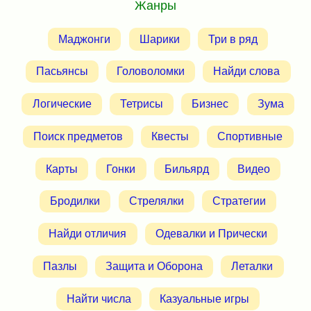
Жанры
Маджонги
Шарики
Три в ряд
Пасьянсы
Головоломки
Найди слова
Логические
Тетрисы
Бизнес
Зума
Поиск предметов
Квесты
Спортивные
Карты
Гонки
Бильярд
Видео
Бродилки
Стрелялки
Стратегии
Найди отличия
Одевалки и Прически
Пазлы
Защита и Оборона
Леталки
Найти числа
Казуальные игры