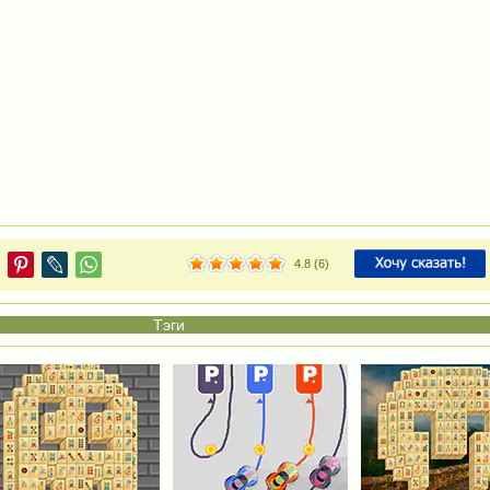
4.8
(
6
)