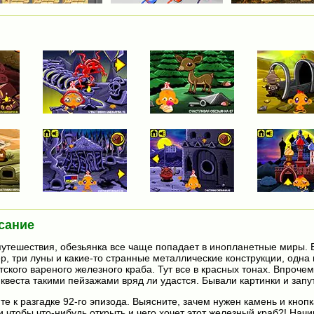
сание
утешествия, обезьянка все чаще попадает в инопланетные миры. В
р, три луны и какие-то странные металлические конструкции, одна 
ского вареного железного краба. Тут все в красных тонах. Впрочем
 квеста такими пейзажами вряд ли удастся. Бывали картинки и запу
те к разгадке 92-го эпизода. Выясните, зачем нужен камень и кнопк
и чтобы что-нибудь открыть и чего хочет этот железный краб?! Нач