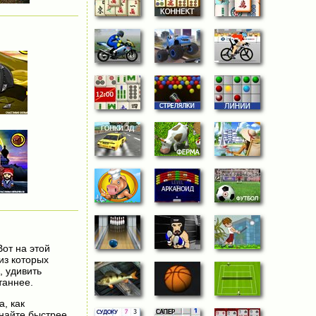
от на этой
из которых
, удивить
таннее.
а, как
инайте быстрее,