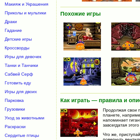
Макияж и Украшения
Приколы и мультики
Похожие игры
Драки
Гадание
Детские игры
Кроссворды
Игры для девочек
Танки и Танчики
Сабвей Серф
Готовить еду
Игры для двоих
Как играть — правила и опи
Парковка
Грузовики
Продолжая свои п
планете, наприме
Уход за животными
напоминает гигант
завсегдатая этого
Раскраски
Что же, приступай
Сердитые птицы
повернуть вентил