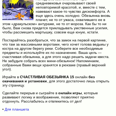
средневековья очаровывают своей
неповторимой красотой, и, вместе с тем,
навевают какое-то чувство дискомфорта. А
еще здесь очень холодно. Обезьянка вновь
плачет, не то от ужаса, охватившего ее в
этом «дракульском» антураже, не то от мороза. Как бы то ни
было, Вам снова придется прикладывать умственные усилия,
чтобы рассмешить мартышку, совсем еще юную, кстати.
Постарайтесь разобраться, что за замок на первой картинке,
что там за массивными воротами, чего хочет голова ведьмы у
костра на другом берегу реки. Соберите все необходимые
предметы и используйте их по назначению. Ваша цель —
счастливая обезьянка, а для этого надо решить задачи квеста.
Не забудьте собрать всех мини-обезьянок! Напоминаем,
собранные Вами вещи хранятся в рюкзаке (правый верхний
угол).
Играйте в
СЧАСТЛИВАЯ ОБЕЗЬЯНКА 15
онлайн
без
скачивания и установки
, для этого достаточно лишь открыть
эту страницу.
Сделайте перерыв и сыграйте в
онлайн игры
, которые
развивают логику и воображение, позволяют приятно
отдохнуть. Расслабьтесь и отвлекитесь от дел!
•
Для планшета