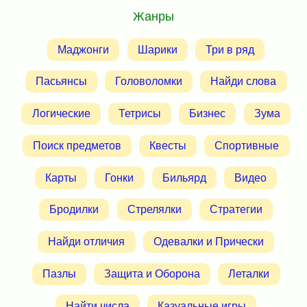
Жанры
Маджонги
Шарики
Три в ряд
Пасьянсы
Головоломки
Найди слова
Логические
Тетрисы
Бизнес
Зума
Поиск предметов
Квесты
Спортивные
Карты
Гонки
Бильярд
Видео
Бродилки
Стрелялки
Стратегии
Найди отличия
Одевалки и Прически
Пазлы
Защита и Оборона
Леталки
Найти числа
Казуальные игры