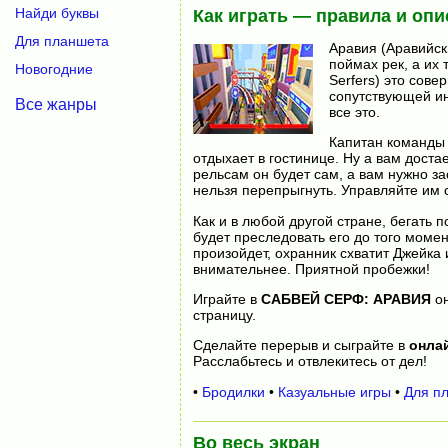
Найди буквы
Как играть — правила и опи
Для планшета
Аравия (Аравийск
поймах рек, а их
Новогодние
Serfers) это сов
сопутствующей ин
Все жанры
все это.
Капитан команды 
отдыхает в гостинице. Ну а вам доста
рельсам он будет сам, а вам нужно за
нельзя перепрыгнуть. Управляйте им 
Как и в любой другой стране, бегать 
будет преследовать его до того момент
произойдет, охранник схватит Джейка 
внимательнее. Приятной пробежки!
Играйте в
САБВЕЙ СЕРФ: АРАВИЯ
о
страницу.
Сделайте перерыв и сыграйте в
онла
Расслабьтесь и отвлекитесь от дел!
•
Бродилки
•
Казуальные игры
•
Для п
Во весь экран