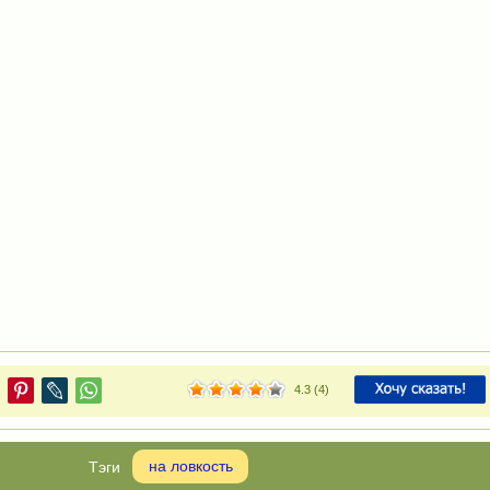
4.3
(
4
)
на ловкость