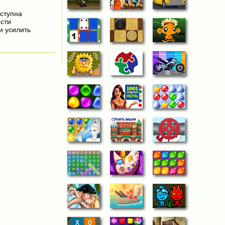
ступна
сти
и усилить