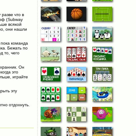
 разве что в
ерф (Subway
льше всякой
но, они нашли
 пока команда
ка. Бежать по
д то, чего
охранник. Он
когда это
ольше, играйте
крыть эту
тно отдохнуть.