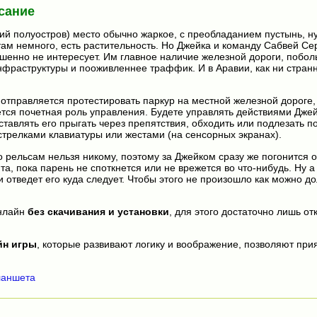
сание
ий полуостров) место обычно жаркое, с преобладанием пустынь, ну
 там немного, есть растительность. Но Джейка и команду Сабвей С
ершенно не интересует. Им главное наличие железной дороги, побо
фраструктуры и пооживленнее траффик. И в Аравии, как ни стран
отправляется протестировать паркур на местной железной дороге,
ется почетная роль управления. Будете управлять действиями Джей
ставлять его прыгать через препятствия, обходить или подлезать по
стрелками клавиатуры или жестами (на сенсорных экранах).
по рельсам нельзя никому, поэтому за Джейком сразу же погонится 
а, пока парень не споткнется или не врежется во что-нибудь. Ну а 
и отведет его куда следует. Чтобы этого не произошло как можно д
нлайн
без скачивания и установки
, для этого достаточно лишь от
йн игры
, которые развивают логику и воображение, позволяют прия
ланшета