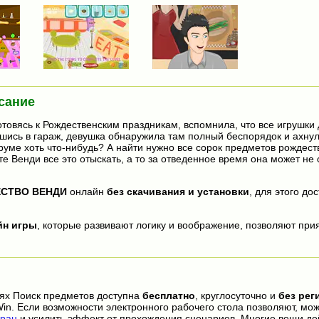
сание
отовясь к Рождественским праздникам, вспомнила, что все игрушки 
вшись в гараж, девушка обнаружила там полный беспорядок и ахнул
руме хоть что-нибудь? А найти нужно все сорок предметов рождест
е Венди все это отыскать, а то за отведенное время она может не 
СТВО ВЕНДИ
онлайн
без скачивания и установки
, для этого до
йн игры
, которые развивают логику и воображение, позволяют прия
иях Поиск предметов доступна
бесплатно
, круглосуточно и
без рег
in. Если возможности электронного рабочего стола позволяют, мо
ран
и усилить эффект от прохождения сценариев. Многие вещи де