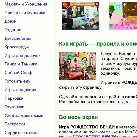
Макияж и Украшения
Приколы и мультики
Драки
Гадание
Детские игры
Как играть — правила и опи
Кроссворды
Девушка Венди, г
Игры для девочек
в гараже. Спусти
в таком шурум-бу
Танки и Танчики
тематики. Помогит
Сабвей Серф
одиночку.
Готовить еду
Играйте в
РОЖДЕ
открыть эту страницу.
Игры для двоих
Сделайте перерыв и сыграйте в
онла
Парковка
Расслабьтесь и отвлекитесь от дел!
Грузовики
Уход за животными
Во весь экран
Раскраски
Игра
РОЖДЕСТВО ВЕНДИ
в категор
описанием на русском языке на Min2W
Сердитые птицы
сюжет
РОЖДЕСТВО ВЕНДИ во весь эк