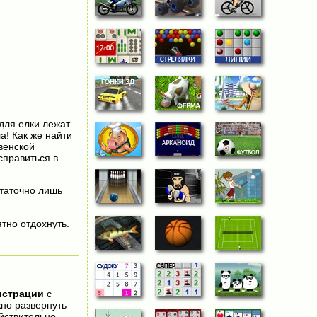
для елки лежат
а! Как же найти
венской
справиться в
статочно лишь
тно отдохнуть.
истрации
с
жно развернуть
йствительно