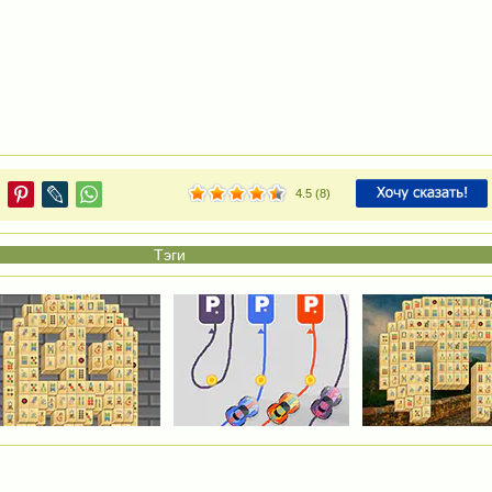
4.5
(
8
)