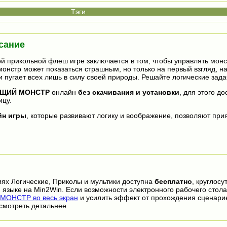
сание
ой прикольной флеш игре заключается в том, чтобы управлять монс
монстр может показаться страшным, но только на первый взгляд, н
 пугает всех лишь в силу своей природы. Решайте логические задач
ЩИЙ МОНСТР
онлайн
без скачивания и установки
, для этого д
ицу.
йн игры
, которые развивают логику и воображение, позволяют прия
иях Логические, Приколы и мультики доступна
бесплатно
, круглосу
 языке на Min2Win. Если возможности электронного рабочего стола
ОНСТР во весь экран
и усилить эффект от прохождения сценари
смотреть детальнее.