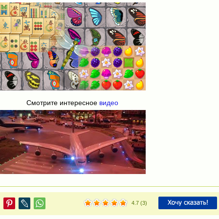
Смотрите интересное
видео
4.7
(
3
)