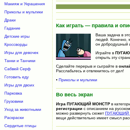
Макияж и Украшения
Приколы и мультики
Драки
Как играть — правила и опи
Гадание
Ваша задача в эт
Детские игры
людей. Конечно, 
он добродушный и
Кроссворды
Игры для девочек
Играйте в
ПУГАЮ
открыть эту стран
Танки и Танчики
Сделайте перерыв и сыграйте в
онла
Сабвей Серф
Расслабьтесь и отвлекитесь от дел!
Готовить еду
•
Приколы и мультики
Игры для двоих
Парковка
Во весь экран
Грузовики
Игра
ПУГАЮЩИЙ МОНСТР
в категор
регистрации
с описанием на русском
Уход за животными
можно развернуть сюжет
ПУГАЮЩИЙ М
Раскраски
вещи действительно имеет смысл рас
Сердитые птицы