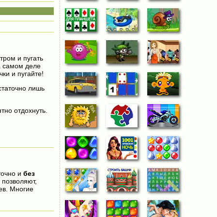
тром и пугать
а самом деле
ки и пугайте!
остаточно лишь
тно отдохнуть.
точно и
без
 позволяют,
ев. Многие