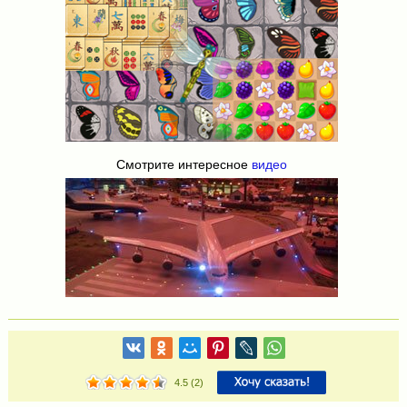
Смотрите интересное
видео
4.5
(
2
)