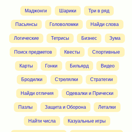
Маджонги
Шарики
Три в ряд
Пасьянсы
Головоломки
Найди слова
Логические
Тетрисы
Бизнес
Зума
Поиск предметов
Квесты
Спортивные
Карты
Гонки
Бильярд
Видео
Бродилки
Стрелялки
Стратегии
Найди отличия
Одевалки и Прически
Пазлы
Защита и Оборона
Леталки
Найти числа
Казуальные игры