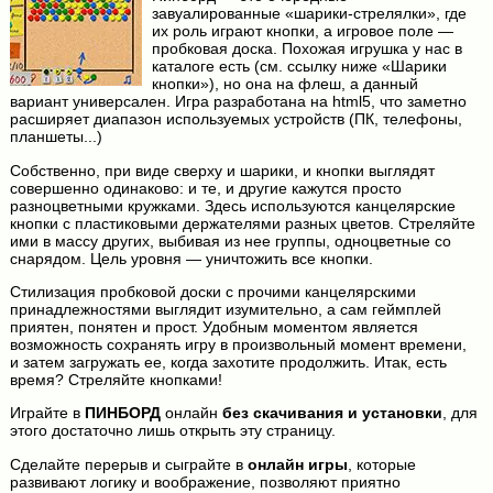
завуалированные «шарики-стрелялки», где
их роль играют кнопки, а игровое поле —
пробковая доска. Похожая игрушка у нас в
каталоге есть (см. ссылку ниже «Шарики
кнопки»), но она на флеш, а данный
вариант универсален. Игра разработана на html5, что заметно
расширяет диапазон используемых устройств (ПК, телефоны,
планшеты...)
Собственно, при виде сверху и шарики, и кнопки выглядят
совершенно одинаково: и те, и другие кажутся просто
разноцветными кружками. Здесь используются канцелярские
кнопки с пластиковыми держателями разных цветов. Стреляйте
ими в массу других, выбивая из нее группы, одноцветные со
снарядом. Цель уровня — уничтожить все кнопки.
Стилизация пробковой доски с прочими канцелярскими
принадлежностями выглядит изумительно, а сам геймплей
приятен, понятен и прост. Удобным моментом является
возможность сохранять игру в произвольный момент времени,
и затем загружать ее, когда захотите продолжить. Итак, есть
время? Стреляйте кнопками!
Играйте в
ПИНБОРД
онлайн
без скачивания и установки
, для
этого достаточно лишь открыть эту страницу.
Сделайте перерыв и сыграйте в
онлайн игры
, которые
развивают логику и воображение, позволяют приятно