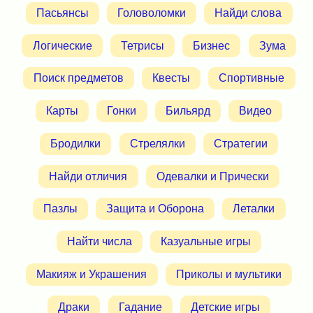
Пасьянсы
Головоломки
Найди слова
Логические
Тетрисы
Бизнес
Зума
Поиск предметов
Квесты
Спортивные
Карты
Гонки
Бильярд
Видео
Бродилки
Стрелялки
Стратегии
Найди отличия
Одевалки и Прически
Пазлы
Защита и Оборона
Леталки
Найти числа
Казуальные игры
Макияж и Украшения
Приколы и мультики
Драки
Гадание
Детские игры