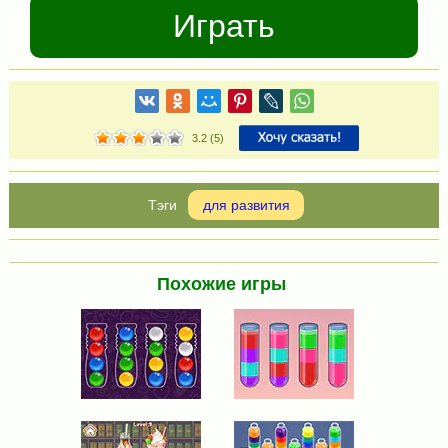
Играть
3.2
(
5
)
для развития
Похожие игры