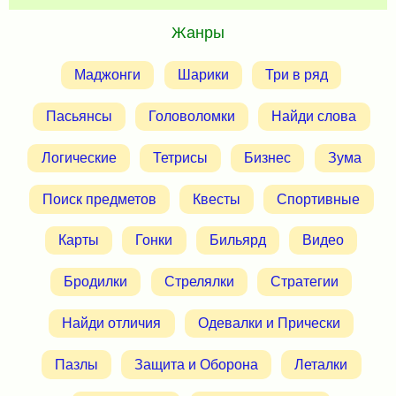
Жанры
Маджонги
Шарики
Три в ряд
Пасьянсы
Головоломки
Найди слова
Логические
Тетрисы
Бизнес
Зума
Поиск предметов
Квесты
Спортивные
Карты
Гонки
Бильярд
Видео
Бродилки
Стрелялки
Стратегии
Найди отличия
Одевалки и Прически
Пазлы
Защита и Оборона
Леталки