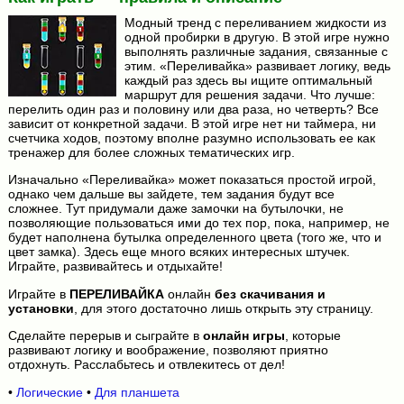
Модный тренд с переливанием жидкости из
одной пробирки в другую. В этой игре нужно
выполнять различные задания, связанные с
этим. «Переливайка» развивает логику, ведь
каждый раз здесь вы ищите оптимальный
маршрут для решения задачи. Что лучше:
перелить один раз и половину или два раза, но четверть? Все
зависит от конкретной задачи. В этой игре нет ни таймера, ни
счетчика ходов, поэтому вполне разумно использовать ее как
тренажер для более сложных тематических игр.
Изначально «Переливайка» может показаться простой игрой,
однако чем дальше вы зайдете, тем задания будут все
сложнее. Тут придумали даже замочки на бутылочки, не
позволяющие пользоваться ими до тех пор, пока, например, не
будет наполнена бутылка определенного цвета (того же, что и
цвет замка). Здесь еще много всяких интересных штучек.
Играйте, развивайтесь и отдыхайте!
Играйте в
ПЕРЕЛИВАЙКА
онлайн
без скачивания и
установки
, для этого достаточно лишь открыть эту страницу.
Сделайте перерыв и сыграйте в
онлайн игры
, которые
развивают логику и воображение, позволяют приятно
отдохнуть. Расслабьтесь и отвлекитесь от дел!
•
Логические
•
Для планшета