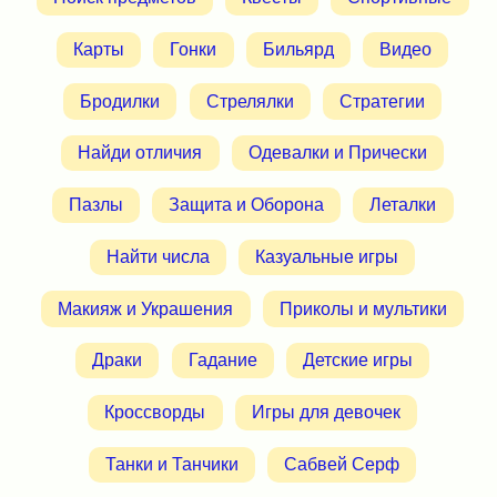
Карты
Гонки
Бильярд
Видео
Бродилки
Стрелялки
Стратегии
Найди отличия
Одевалки и Прически
Пазлы
Защита и Оборона
Леталки
Найти числа
Казуальные игры
Макияж и Украшения
Приколы и мультики
Драки
Гадание
Детские игры
Кроссворды
Игры для девочек
Танки и Танчики
Сабвей Серф