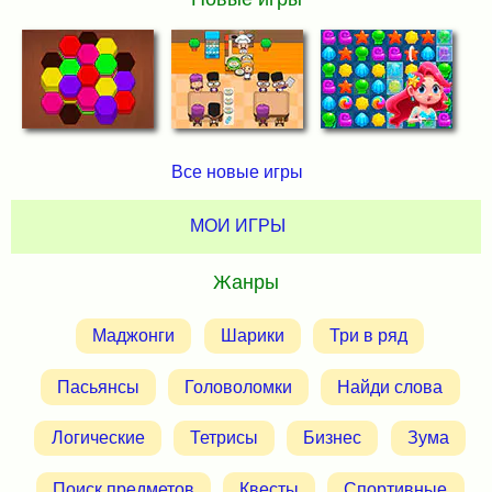
Все новые игры
МОИ ИГРЫ
Жанры
Маджонги
Шарики
Три в ряд
Пасьянсы
Головоломки
Найди слова
Логические
Тетрисы
Бизнес
Зума
Поиск предметов
Квесты
Спортивные