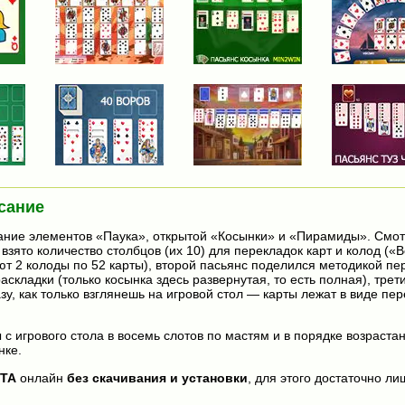
сание
ние элементов «Паука», открытой «Косынки» и «Пирамиды». Смот
взято количество столбцов (их 10) для перекладок карт и колод («
ют 2 колоды по 52 карты), второй пасьянс поделился методикой пе
складки (только косынка здесь развернутая, то есть полная), трет
зу, как только взглянешь на игровой стол — карты лежат в виде пе
 с игрового стола в восемь слотов по мастям и в порядке возраста
нке.
ТА
онлайн
без скачивания и установки
, для этого достаточно ли