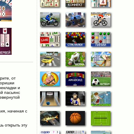
рите, от
Воришки
рекладки и
ий пасьянс
ревернутой
ния, начиная с
шь открыть эту