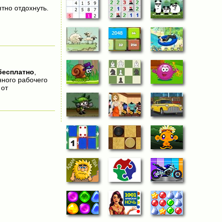
тно отдохнуть.
бесплатно
,
нного рабочего
 от