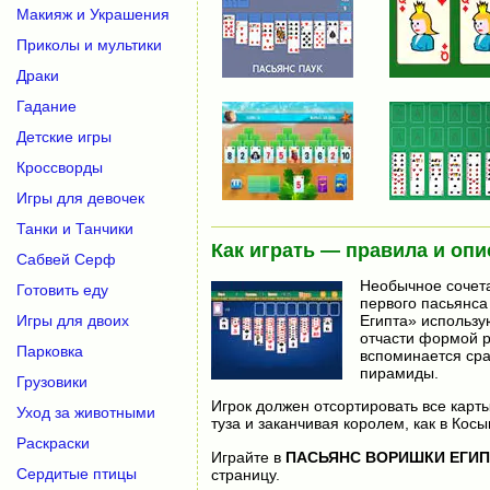
Макияж и Украшения
Приколы и мультики
Драки
Гадание
Детские игры
Кроссворды
Игры для девочек
Танки и Танчики
Как играть — правила и опи
Сабвей Серф
Необычное сочета
Готовить еду
первого пасьянса 
Египта» использу
Игры для двоих
отчасти формой ра
Парковка
вспоминается сра
пирамиды.
Грузовики
Игрок должен отсортировать все карты
Уход за животными
туза и заканчивая королем, как в Косы
Раскраски
Играйте в
ПАСЬЯНС ВОРИШКИ ЕГИП
Сердитые птицы
страницу.