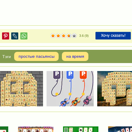
3.6
(
9
)
простые пасьянсы
на время