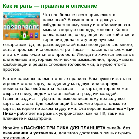
Как играть — правила и описание
Что нас больше всего привлекает в
пасьянсах? Возможность отдохнуть
взбудораженному мозгу и стабилизировать
мысли в первую очередь, конечно. Корни
слова пасьянс, следующие из спокойствия и
терпения, делают эту игру лучшим
лекарством. Да, но разновидностей пасьянсов довольно много,
есть и простые, и сложные. «Три Пика» — пасьянс не сложный,
и в этом заключается его прелесть. Иногда не хочется влезать в
длительные и муторные логические измышления, продумывать
комбинации и решать сложные головоломки, а нужно что-то
простое.
В этом пасьянсе элементарные правила. Вам нужно искать на
игровом столе карту, на единицу младшую или старшую
номинала базовой карты. Базовая — та карта, которая лежит
открыто внизу, рядом с оставшейся от раздачи колодой.
Главная задача — убрать по вышеописанному правилу все
карты со стола. Для комбинаций Вы можете брать только те
карты, которые не закрыты другими. Эта версия
пасьянса «Три
Пика»
работает на разных устройствах, как на ПК, так и на
планшете и смартфоне.
Играйте в
ПАСЬЯНС ТРИ ПИКА ДЛЯ ПЛАНШЕТА
онлайн
без
скачивания и установки
, для этого достаточно лишь открыть
эту страницу.