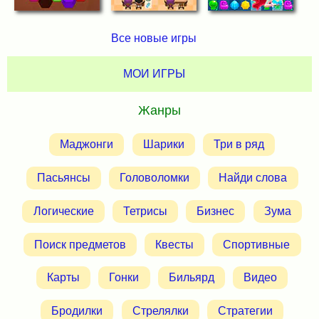
Все новые игры
МОИ ИГРЫ
Жанры
Маджонги
Шарики
Три в ряд
Пасьянсы
Головоломки
Найди слова
Логические
Тетрисы
Бизнес
Зума
Поиск предметов
Квесты
Спортивные
Карты
Гонки
Бильярд
Видео
Бродилки
Стрелялки
Стратегии