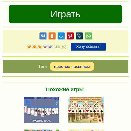
Играть
3.3
(
60
)
простые пасьянсы
Похожие игры