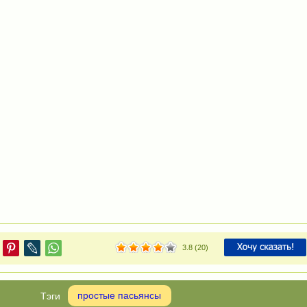
3.8
(
20
)
простые пасьянсы