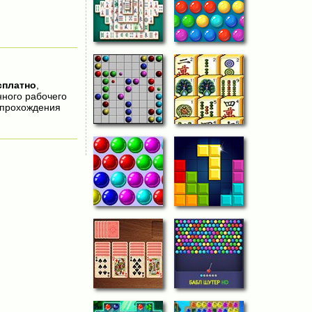
сплатно
,
нного рабочего
 прохождения