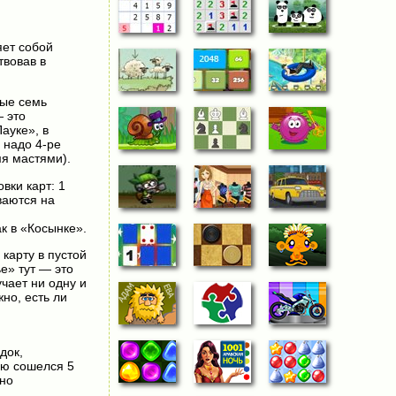
яет собой
твовав в
ные семь
— это
ауке», в
 надо 4-ре
мя мастями).
вки карт: 1
ваются на
ак в «Косынке».
карту в пустой
е» тут — это
учает ни одну и
но, есть ли
док,
ью сошелся 5
жно