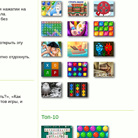
и нажатии на
ла.
 без
открыть эту
тно отдохнуть.
ть?», «Как
тов игры, и
Топ-10