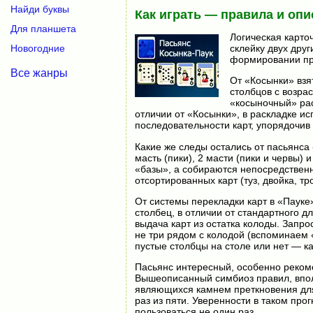
Найди буквы
Как играть — правила и опи
Для планшета
Логическая карто
склейку двух друг
Новогодние
формировании пра
Все жанры
От «Косынки» взя
столбцов с возра
«косыночный» рас
отличии от «Косынки», в раскладке ис
последовательности карт, упорядочив
Какие же следы остались от пасьянса
масть (пики), 2 масти (пики и червы)
«базы», а собираются непосредственн
отсортированных карт (туз, двойка, тро
От системы перекладки карт в «Пауке
столбец, в отличии от стандартного д
выдача карт из остатка колоды. Запро
не три рядом с колодой (вспоминаем «
пустые столбцы на столе или нет — к
Пасьянс интересный, особенно реком
Вышеописанный симбиоз правил, вполн
являющихся камнем преткновения для 
раз из пяти. Уверенности в таком про
пользоваться не один раз.