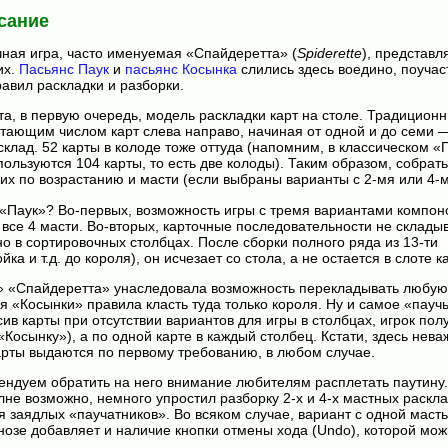
сание
чная игра, часто именуемая «Спайдеретта» (
Spiderette
), представл
их.
Пасьянс Паук
и
пасьянс Косынка
слились здесь воедино, поучас
вил раскладки и разборки.
та, в первую очередь, модель раскладки карт на столе. Традицион
стающим числом карт слева направо, начиная от одной и до семи 
клад. 52 карты в колоде тоже оттуда (напомним, в классическом «П
пользуются 104 карты, то есть две колоды). Таким образом, собрать
 их по возрастанию и масти (если выбраны варианты с 2-мя или 4-
 «Паук»? Во-первых, возможность игры с тремя вариантами компоно
 и все 4 масти. Во-вторых, карточные последовательности не склады
о в сортировочных столбцах. После сборки полного ряда из 13-ти
йка и т.д. до короля), он исчезает со стола, а не остается в слоте к
» «Спайдеретта» унаследовала возможность перекладывать любую 
ля «Косынки» правила класть туда только короля. Ну и самое «паучь
сив карты при отсутствии вариантов для игры в столбцах, игрок пол
Косынку»), а по одной карте в каждый столбец. Кстати, здесь неваж
арты выдаются по первому требованию, в любом случае.
ендуем обратить на него внимание любителям расплетать паутину.
е возможно, немного упростил разборку 2-х и 4-х мастных раскла
заядлых «паучатников». Во всяком случае, вариант с одной маст
гнозе добавляет и наличие кнопки отмены хода (Undo), которой мо