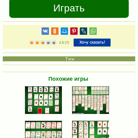
Играть
2.6
(
7
)
Похожие игры