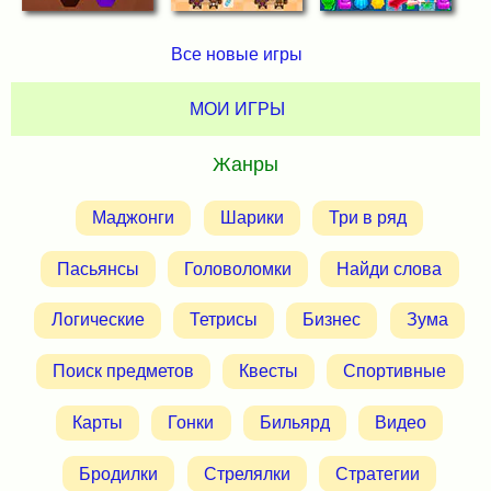
Все новые игры
МОИ ИГРЫ
Жанры
Маджонги
Шарики
Три в ряд
Пасьянсы
Головоломки
Найди слова
Логические
Тетрисы
Бизнес
Зума
Поиск предметов
Квесты
Спортивные
Карты
Гонки
Бильярд
Видео
Бродилки
Стрелялки
Стратегии