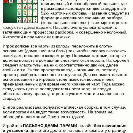
оригинальный и своеобразный пасьянс, где
в раскладке используется две стандартные
52-х карточных колоды. Название следует из
формации успешного окончания разбора
(когда пасьянс сошелся): в четырех строках
красуются дамы парами. Пасьянс очень увлекательный, с
затягивающим процессом разборки, и совершенно несложный.
Хитростей в правилах нет никаких.
Игрок должен все карты из колоды переложить в слоты-
основания (домашние или базы) так, чтобы наверху оказались
все 8 дам, попарно в каждом ряду. Первыми картами, которые
должны попасть в домашний слот являются короли. На королей
следует класть тузы, на них, соответственно двойки, далее
тройки и т.д. Число прокруток колоды ограничено, поэтому
просто разобрать пасьянс не получится. Для вспомогательного
использования на игровом столе имеются восемь ячеек,
предназначенных для временного хранения карт. Туда можно
складывать целые последовательности карт, но следуя
обязательному правилу: строго с учетом масти и младшая на
старшую.
В игре реализована полуавтоматическая сборка, в том случае,
если программа видит такую возможность. На время не
обращайте внимания! Приятного отдыха!
Играйте в
ПАСЬЯНС ДАМЫ ПАРАМИ
онлайн
без скачивания
и установки
, для этого достаточно лишь открыть эту страницу.