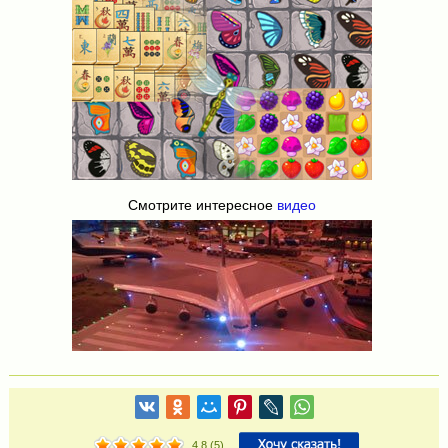
Смотрите интересное
видео
4.8
(
5
)