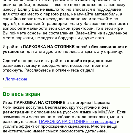
резина, рейки, тормоза — все это подвергается повышенному
износу. Если у Вас не вышло точно вписаться в подходящее
для стоянки место с первого раза, не мучайте автомобиль, а
спокойно вернитесь в исходное положение и заезжайте по
другой, оптимальной траектории. Если у Вас все еще возникает
вопрос оптимальности этой самой траектории, то в этой игре
Вы поймете основы ее составления. Заезжайте на выделенное
место парковки, не задевая бордюры и другие авто.
Играйте в
ПАРКОВКА НА СТОЯНКЕ
онлайн
без скачивания и
установки
, для этого достаточно лишь открыть эту страницу.
Сделайте перерыв и сыграйте в
онлайн игры
, которые
развивают логику и воображение, позволяют приятно
отдохнуть. Расслабьтесь и отвлекитесь от дел!
•
Логические
Во весь экран
Игра
ПАРКОВКА НА СТОЯНКЕ
в категориях Парковка,
Логические доступна
бесплатно
, круглосуточно и
без
регистрации
с описанием на русском языке на Min2Win. Если
возможности электронного рабочего стола позволяют, можно
развернуть сюжет
ПАРКОВКА НА СТОЯНКЕ во весь экран
и
усилить эффект от прохождения сценариев. Многие вещи
действительно имеет смысл рассмотреть детальнее.