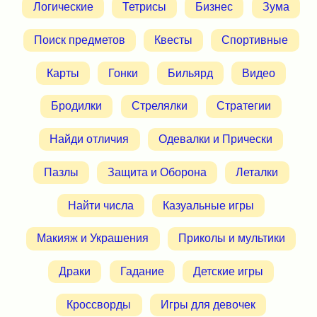
Логические
Тетрисы
Бизнес
Зума
Поиск предметов
Квесты
Спортивные
Карты
Гонки
Бильярд
Видео
Бродилки
Стрелялки
Стратегии
Найди отличия
Одевалки и Прически
Пазлы
Защита и Оборона
Леталки
Найти числа
Казуальные игры
Макияж и Украшения
Приколы и мультики
Драки
Гадание
Детские игры
Кроссворды
Игры для девочек