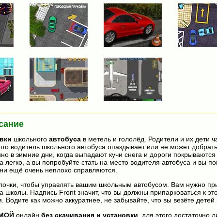
сание
вки
школьного
автобуса
в метель и гололёд. Родители и их дети ч
что водитель школьного автобуса опаздывает или не может добрат
нно в зимние дни, когда выпадают кучи снега и дороги покрываются
а легко, а вы попробуйте стать на место водителя автобуса и вы по
ни ещё очень неплохо справляются.
лочки, чтобы управлять вашим школьным автобусом. Вам нужно пр
да школы. Надпись Front значит, что вы должны припарковаться к эт
. Водите как можно аккуратнее, не забывайте, что вы везёте детей 
ИМОЙ
онлайн
без скачивания и установки
, для этого достаточно л