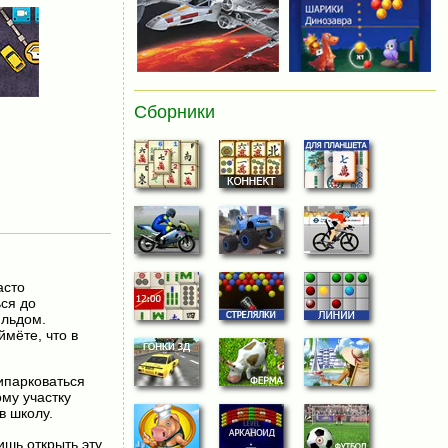
Сборники
асто
ься до
 льдом.
ймёте, что в
ипарковаться
ому участку
в школу.
ишь открыть эту