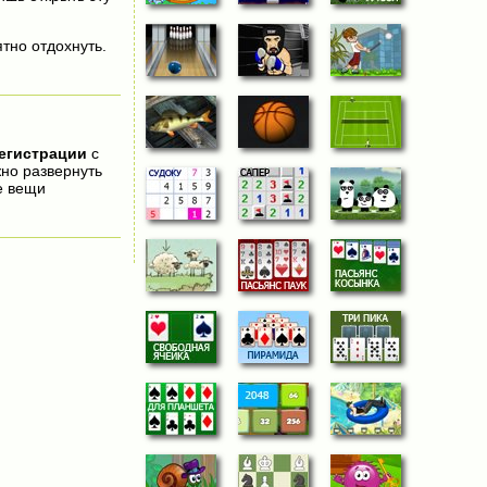
тно отдохнуть.
регистрации
с
жно развернуть
е вещи