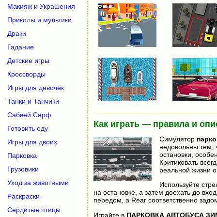
Макияж и Украшения
Приколы и мультики
Драки
Гадание
Детские игры
Кроссворды
Игры для девочек
Танки и Танчики
Сабвей Серф
Как играть — правила и опи
Готовить еду
Симулятор
парко
Игры для двоих
недовольны тем, 
остановки, особе
Парковка
Критиковать всегд
Грузовики
реальной жизни о
Уход за животными
Используйте стре
на остановке, а затем доехать до вхо
Раскраски
передом, а Rear соответственно задом
Сердитые птицы
Играйте в
ПАРКОВКА АВТОБУСА З