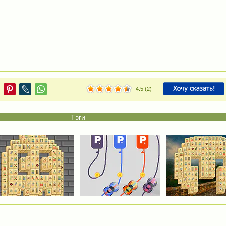
4.5
(
2
)