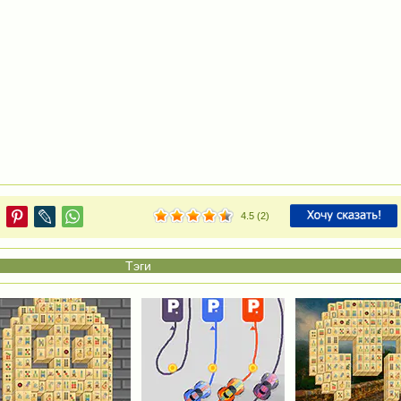
4.5
(
2
)