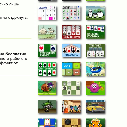
точно лишь
тно отдохнуть.
пна
бесплатно
,
нного рабочего
эффект от