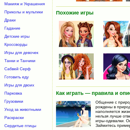
Макияж и Украшения
Приколы и мультики
Похожие игры
Драки
Гадание
Детские игры
Кроссворды
Игры для девочек
Танки и Танчики
Сабвей Серф
Готовить еду
Игры для двоих
Как играть — правила и опи
Парковка
Грузовики
Общение с природ
рождены в природ
Уход за животными
наполняется жизн
нельзя лучше отв
Раскраски
игры-одевалки. О
Займитесь пример
Сердитые птицы