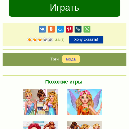
Играть
3.3
(
7
)
мода
Похожие игры