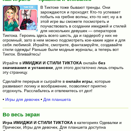
В Тиктоке тоже бывают тренды. Они
зарождаются и проходят. Кто-то успевает
побыть на гребне волны, кто-то нет, ну а в
этой игре вы сможете посмотреть и
поучаствовать в создании имиджей и стилей
для нескольких девушек — операторов
Тиктока. Героинь здесь всего шесть, да и гардероб у них не
огромный, зато в нем можно подсмотреть кое-какие идеи и для
себя любимой. Играйте, смотрите, фантазируйте, создавайте
стили одежды! Раньше были модные журналы, а теперь вот
Тикток. Вливайтесь!
Играйте в
ИМИДЖИ И СТИЛИ ТИКТОКА
онлайн
без
скачивания и установки
, для этого достаточно лишь открыть
эту страницу.
Сделайте перерыв и сыграйте в
онлайн игры
, которые
развивают логику и воображение, позволяют приятно
отдохнуть. Расслабьтесь и отвлекитесь от дел!
•
Игры для девочек
•
Для планшета
Во весь экран
Игра
ИМИДЖИ И СТИЛИ ТИКТОКА
в категориях Одевалки и
Прически, Игры для девочек, Для планшета доступна