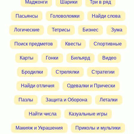
Маджонги
Шарики
Три в ряд
Пасьянсы
Головоломки
Найди слова
Логические
Тетрисы
Бизнес
Зума
Поиск предметов
Квесты
Спортивные
Карты
Гонки
Бильярд
Видео
Бродилки
Стрелялки
Стратегии
Найди отличия
Одевалки и Прически
Пазлы
Защита и Оборона
Леталки
Найти числа
Казуальные игры
Макияж и Украшения
Приколы и мультики